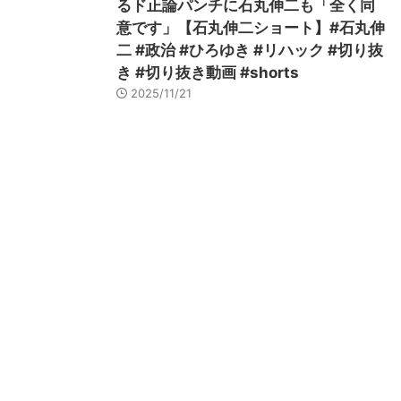
るド正論パンチに石丸伸二も「全く同
意です」【石丸伸二ショート】#石丸伸
二 #政治 #ひろゆき #リハック #切り抜
き #切り抜き動画 #shorts
2025/11/21