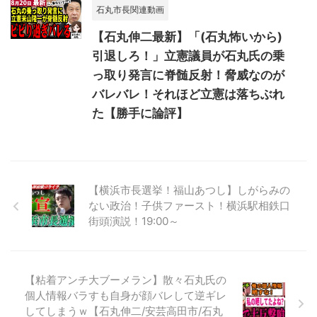
石丸市長関連動画
【石丸伸二最新】「(石丸怖いから)
引退しろ！」立憲議員が石丸氏の乗
っ取り発言に脊髄反射！脅威なのが
バレバレ！それほど立憲は落ちぶれ
た【勝手に論評】
【横浜市長選挙！福山あつし】しがらみの
ない政治！子供ファースト！横浜駅相鉄口
街頭演説！19:00～
【粘着アンチ大ブーメラン】散々石丸氏の
個人情報バラすも自身が顔バレして逆ギレ
してしまうｗ【石丸伸二/安芸高田市/石丸