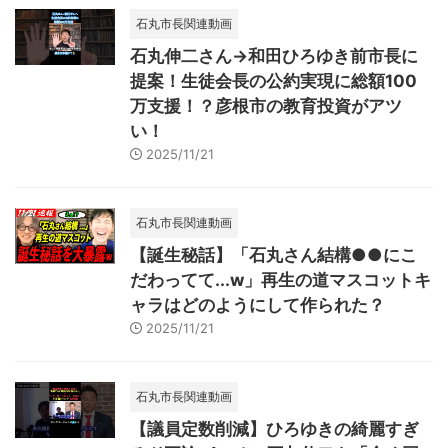
石丸市長関連動画
石丸伸二さん→和田ひろゆき前市長に
提案！生徒会長の公約実現に総額100
万支援！？彦根市の教育投資がアツ
い！
2025/11/21
石丸市長関連動画
【誕生秘話】「石丸さん結構●●にこ
だわってて...w」再生の道マスコットキ
ャラはどのようにして作られた？
2025/11/21
石丸市長関連動画
【議員定数削減】ひろゆきの綺麗すぎ