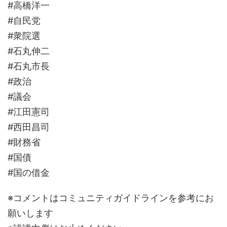
#高橋洋一
#自民党
#衆院選
#石丸伸二
#石丸市長
#政治
#議会
#江田憲司
#西田昌司
#財務省
#国債
#国の借金
※コメントはコミュニティガイドラインを参考にお
願いします