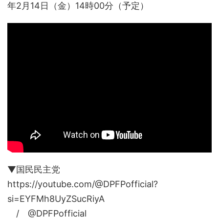
年2月14日（金）14時00分（予定）
▼国民民主党
https://youtube.com/@DPFPofficial?
si=EYFMh8UyZSucRiyA
/ @DPFPofficial