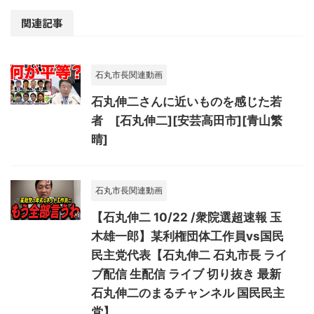
関連記事
石丸市長関連動画
石丸伸二さんに近いものを感じた若
者 [石丸伸二][安芸高田市][青山繁
晴]
石丸市長関連動画
【石丸伸二 10/22 /衆院選超速報 玉
木雄一郎】某利権団体工作員vs国民
民主党代表【石丸伸二 石丸市長 ライ
ブ配信 生配信 ライブ 切り抜き 最新
石丸伸二のまるチャンネル 国民民主
党】