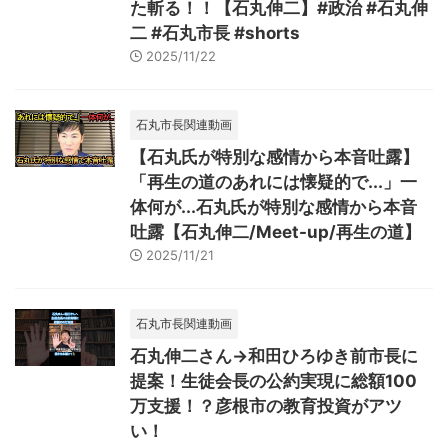
た斬る！！【石丸伸二】#政治 #石丸伸
二 #石丸市長 #shorts
2025/11/22
石丸市長関連動画
【石丸氏が特別な感情から本音吐露】
「再生の道のあれには懐疑的で...」一
体何が...石丸氏が特別な感情から本音
吐露【石丸伸二/Meet-up/再生の道】
2025/11/21
石丸市長関連動画
石丸伸二さん→和田ひろゆき前市長に
提案！生徒会長の公約実現に総額100
万支援！？彦根市の教育投資がアツ
い！