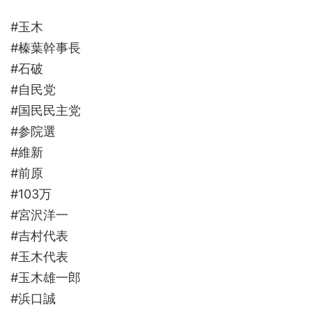
#玉木
#榛葉幹事長
#石破
#自民党
#国民民主党
#参院選
#維新
#前原
#103万
#宮沢洋一
#吉村代表
#玉木代表
#玉木雄一郎
#浜口誠