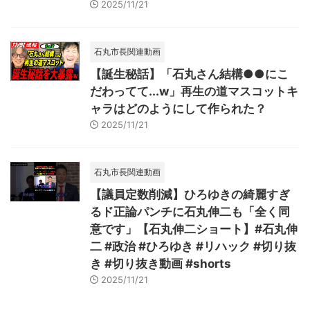
2025/11/21
石丸市長関連動画
【誕生秘話】「石丸さん結構●●にこ
だわってて...w」再生の道マスコットキ
ャラはどのようにして作られた？
2025/11/21
石丸市長関連動画
【議員定数削減】ひろゆきの綺麗すぎ
るド正論パンチに石丸伸二も「全く同
意です」【石丸伸二ショート】#石丸伸
二 #政治 #ひろゆき #リハック #切り抜
き #切り抜き動画 #shorts
2025/11/21