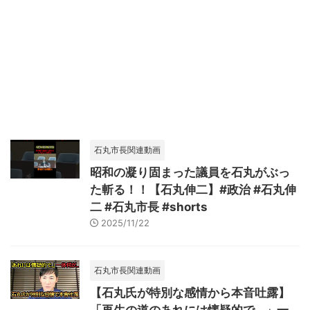
石丸市長関連動画
昭和の凝り固まった議員を石丸がぶっ
た斬る！！【石丸伸二】#政治 #石丸伸
二 #石丸市長 #shorts
2025/11/22
石丸市長関連動画
【石丸氏が特別な感情から本音吐露】