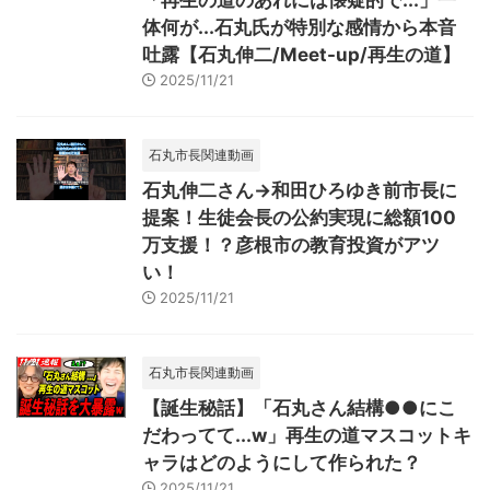
「再生の道のあれには懐疑的で...」一
体何が...石丸氏が特別な感情から本音
吐露【石丸伸二/Meet-up/再生の道】
2025/11/21
石丸市長関連動画
石丸伸二さん→和田ひろゆき前市長に
提案！生徒会長の公約実現に総額100
万支援！？彦根市の教育投資がアツ
い！
2025/11/21
石丸市長関連動画
【誕生秘話】「石丸さん結構●●にこ
だわってて...w」再生の道マスコットキ
ャラはどのようにして作られた？
2025/11/21