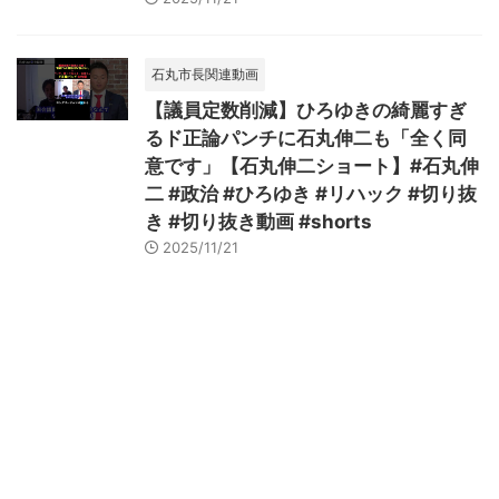
石丸市長関連動画
【議員定数削減】ひろゆきの綺麗すぎ
るド正論パンチに石丸伸二も「全く同
意です」【石丸伸二ショート】#石丸伸
二 #政治 #ひろゆき #リハック #切り抜
き #切り抜き動画 #shorts
2025/11/21