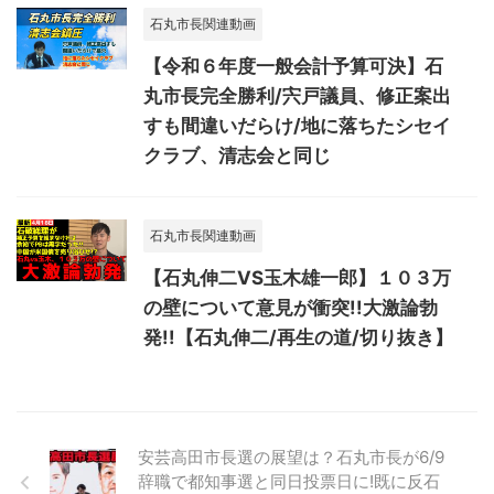
石丸市長関連動画
【令和６年度一般会計予算可決】石
丸市長完全勝利/宍戸議員、修正案出
すも間違いだらけ/地に落ちたシセイ
クラブ、清志会と同じ
石丸市長関連動画
【石丸伸二VS玉木雄一郎】１０３万
の壁について意見が衝突!!大激論勃
発!!【石丸伸二/再生の道/切り抜き】
安芸高田市長選の展望は？石丸市長が6/9
辞職で都知事選と同日投票日に!既に反石