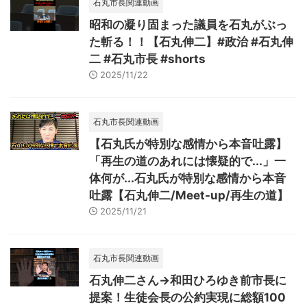
石丸市長関連動画
昭和の凝り固まった議員を石丸がぶっ
た斬る！！【石丸伸二】#政治 #石丸伸
二 #石丸市長 #shorts
2025/11/22
石丸市長関連動画
【石丸氏が特別な感情から本音吐露】
「再生の道のあれには懐疑的で...」一
体何が...石丸氏が特別な感情から本音
吐露【石丸伸二/Meet-up/再生の道】
2025/11/21
石丸市長関連動画
石丸伸二さん→和田ひろゆき前市長に
提案！生徒会長の公約実現に総額100