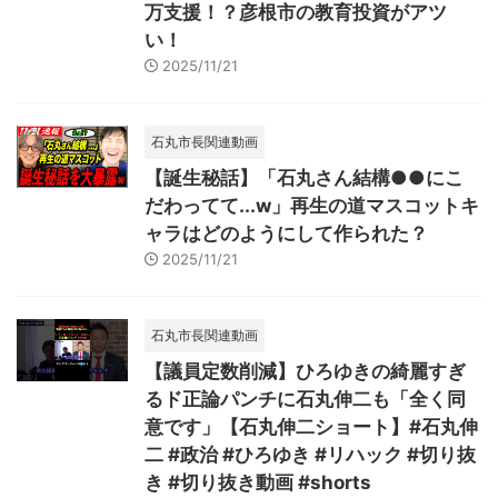
万支援！？彦根市の教育投資がアツ
い！
2025/11/21
石丸市長関連動画
【誕生秘話】「石丸さん結構●●にこ
だわってて...w」再生の道マスコットキ
ャラはどのようにして作られた？
2025/11/21
石丸市長関連動画
【議員定数削減】ひろゆきの綺麗すぎ
るド正論パンチに石丸伸二も「全く同
意です」【石丸伸二ショート】#石丸伸
二 #政治 #ひろゆき #リハック #切り抜
き #切り抜き動画 #shorts