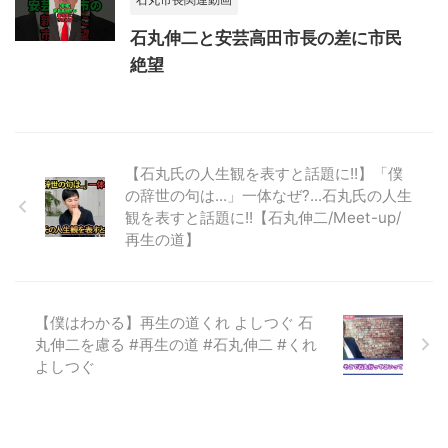
石丸伸二と安芸高田市長の差に市民
絶望
【石丸氏の人生観を表すと話題に!!】「僕
の辞世の句は...」一体なぜ?...石丸氏の人生
観を表すと話題に!!【石丸伸二/Meet-up/
再生の道】
【僕はわかる】再生の道くれ よしつぐ 石
丸伸二を慮る #再生の道 #石丸伸二 #くれ
よしつぐ