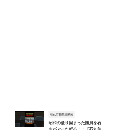
石丸市長関連動画
昭和の凝り固まった議員を石
丸がぶった斬る！！【石丸伸