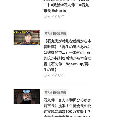
二】#政治 #石丸伸二 #石丸
市長 #shorts
2025/11/22
石丸市長関連動画
【石丸氏が特別な感情から本
音吐露】「再生の道のあれに
は懐疑的で...」一体何が...石
丸氏が特別な感情から本音吐
露【石丸伸二/Meet-up/再
生の道】
2025/11/21
石丸市長関連動画
石丸伸二さん→和田ひろゆき
前市長に提案！生徒会長の公
約実現に総額100万支援！？