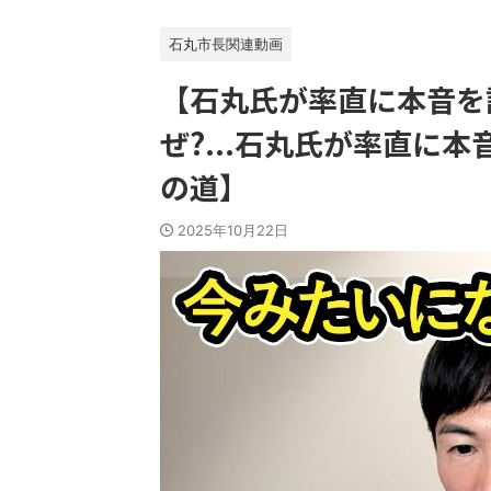
石丸市長関連動画
【石丸氏が率直に本音を語
ぜ?...石丸氏が率直に本音
の道】
2025年10月22日