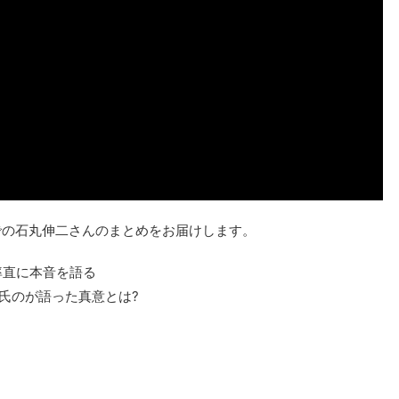
での石丸伸二さんのまとめをお届けします。
が率直に本音を語る
丸氏のが語った真意とは?