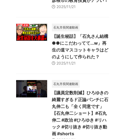
彦根市の教育投資がアツい！
2025/11/21
石丸市長関連動画
【誕生秘話】「石丸さん結構
●●にこだわってて...w」再
生の道マスコットキャラはど
のようにして作られた？
2025/11/21
石丸市長関連動画
【議員定数削減】ひろゆきの
綺麗すぎるド正論パンチに石
丸伸二も「全く同意です」
【石丸伸二ショート】#石丸
伸二 #政治 #ひろゆき #リハ
ック #切り抜き #切り抜き動
画 #shorts