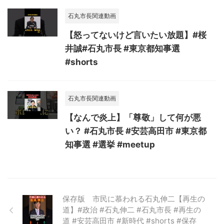
石丸市長関連動画
【怒ってないけど言いたい放題】#桜
井誠#石丸市長 #東京都知事選
#shorts
石丸市長関連動画
【なんで炎上】「尊敬」して何が悪
い？ #石丸市長 #安芸高田市 #東京都
知事選 #選挙 #meetup
保存版 市民に慕われる石丸伸二【再生の
道】#政治 #石丸伸二 #石丸市長 #再生の
道 #安芸高田市 #新時代 #shorts #保存