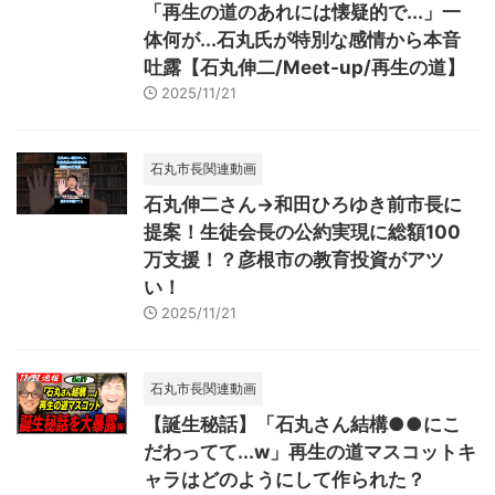
「再生の道のあれには懐疑的で...」一
体何が...石丸氏が特別な感情から本音
吐露【石丸伸二/Meet-up/再生の道】
2025/11/21
石丸市長関連動画
石丸伸二さん→和田ひろゆき前市長に
提案！生徒会長の公約実現に総額100
万支援！？彦根市の教育投資がアツ
い！
2025/11/21
石丸市長関連動画
【誕生秘話】「石丸さん結構●●にこ
だわってて...w」再生の道マスコットキ
ャラはどのようにして作られた？