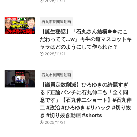
2025/11/21
石丸市長関連動画
【誕生秘話】「石丸さん結構●●にこ
だわってて...w」再生の道マスコットキ
ャラはどのようにして作られた？
2025/11/21
石丸市長関連動画
【議員定数削減】ひろゆきの綺麗すぎ
るド正論パンチに石丸伸二も「全く同
意です」【石丸伸二ショート】#石丸伸
二 #政治 #ひろゆき #リハック #切り抜
き #切り抜き動画 #shorts
2025/11/21