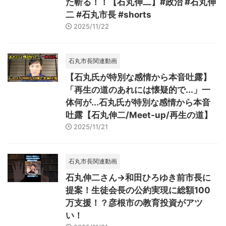
た斬る！！【石丸伸二】#政治 #石丸伸
二 #石丸市長 #shorts
2025/11/22
石丸市長関連動画
【石丸氏が特別な感情から本音吐露】
「再生の道のあれには懐疑的で...」一
体何が...石丸氏が特別な感情から本音
吐露【石丸伸二/Meet-up/再生の道】
2025/11/21
石丸市長関連動画
石丸伸二さん→和田ひろゆき前市長に
提案！生徒会長の公約実現に総額100
万支援！？彦根市の教育投資がアツ
い！