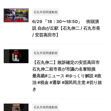
石丸市長関連動画
6/29 「18：30〜18:50」 街頭演
説 自由が丘駅【石丸伸二 / 石丸市長
/ 安芸高田市】
石丸市長関連動画
【石丸伸二】敗訴確定の安芸高田市
石丸伸二前市長が市議の名誉毀損
最高裁#ニュース #ゆっくり解説 #政
治 #税金 #選挙 #国民民主党 #切り抜
き
石丸市長関連動画