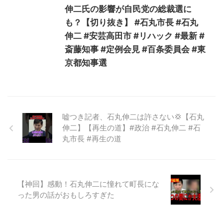
伸二氏の影響が自民党の総裁選に
も？【切り抜き】 #石丸市長 #石丸
伸二 #安芸高田市 #リハック #最新 #
斎藤知事 #定例会見 #百条委員会 #東
京都知事選
嘘つき記者、石丸伸二は許さない💢【石丸
伸二】【再生の道】#政治 #石丸伸二 #石
丸市長 #再生の道
【神回】感動！石丸伸二に憧れて町長にな
った男の話がおもしろすぎた