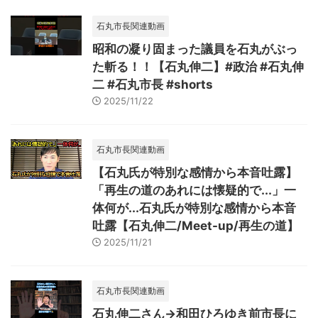
石丸市長関連動画
昭和の凝り固まった議員を石丸がぶっ
た斬る！！【石丸伸二】#政治 #石丸伸
二 #石丸市長 #shorts
2025/11/22
石丸市長関連動画
【石丸氏が特別な感情から本音吐露】
「再生の道のあれには懐疑的で...」一
体何が...石丸氏が特別な感情から本音
吐露【石丸伸二/Meet-up/再生の道】
2025/11/21
石丸市長関連動画
石丸伸二さん→和田ひろゆき前市長に