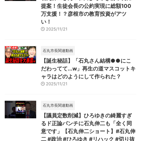
提案！生徒会長の公約実現に総額100
万支援！？彦根市の教育投資がアツ
い！
2025/11/21
石丸市長関連動画
【誕生秘話】「石丸さん結構●●にこ
だわってて...w」再生の道マスコットキ
ャラはどのようにして作られた？
2025/11/21
石丸市長関連動画
【議員定数削減】ひろゆきの綺麗すぎ
るド正論パンチに石丸伸二も「全く同
意です」【石丸伸二ショート】#石丸伸
二 #政治 #ひろゆき #リハック #切り抜