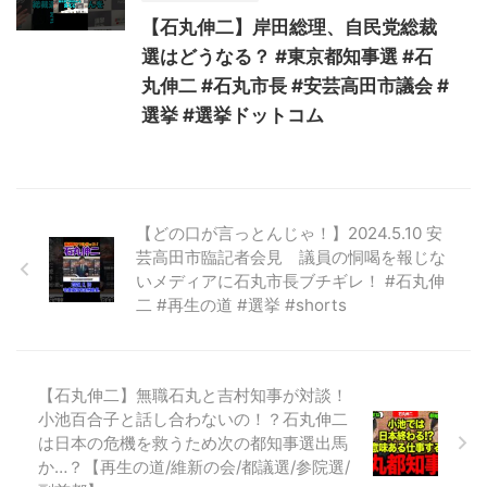
【石丸伸二】岸田総理、自民党総裁
選はどうなる？ #東京都知事選 #石
丸伸二 #石丸市長 #安芸高田市議会 #
選挙 #選挙ドットコム
【どの口が言っとんじゃ！】2024.5.10 安
芸高田市臨記者会見 議員の恫喝を報じな
いメディアに石丸市長ブチギレ！ #石丸伸
二 #再生の道 #選挙 #shorts
【石丸伸二】無職石丸と吉村知事が対談！
小池百合子と話し合わないの！？石丸伸二
は日本の危機を救うため次の都知事選出馬
か…？【再生の道/維新の会/都議選/参院選/