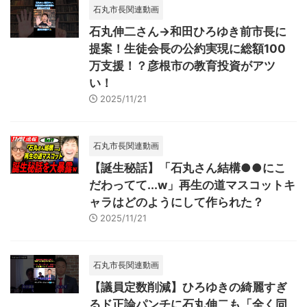
石丸市長関連動画
石丸伸二さん→和田ひろゆき前市長に
提案！生徒会長の公約実現に総額100
万支援！？彦根市の教育投資がアツ
い！
2025/11/21
石丸市長関連動画
【誕生秘話】「石丸さん結構●●にこ
だわってて...w」再生の道マスコットキ
ャラはどのようにして作られた？
2025/11/21
石丸市長関連動画
【議員定数削減】ひろゆきの綺麗すぎ
るド正論パンチに石丸伸二も「全く同