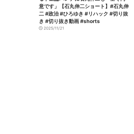
意です」【石丸伸二ショート】#石丸伸
二 #政治 #ひろゆき #リハック #切り抜
き #切り抜き動画 #shorts
2025/11/21