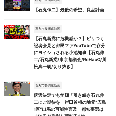
【石丸伸二】最後の希望、良品計画
石丸市長関連動画
【石丸新党に危機感か？】ピリつく
記者会見と都民ファYouTubeで存分
にヨイショされる小池知事【石丸伸
二/石丸新党/東京都議会/ReHacQ/川
松真一朗/切り抜き】
石丸市長関連動画
落選決定でも笑顔「引き続き石丸伸
二にご期待を」岸田首相の地元“広島
1区”出馬の可能性言及 都知事選は