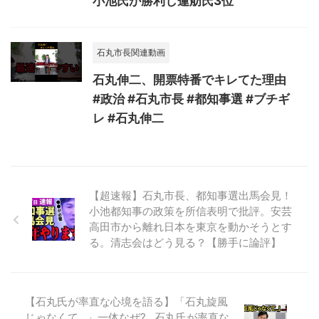
小池氏が勝利し蓮舫氏3位
石丸市長関連動画
石丸伸二、開票特番でキレてた理由
#政治 #石丸市長 #都知事選 #ブチギ
レ #石丸伸二
【超速報】石丸市長、都知事選出馬会見！
小池都知事の政策を所信表明で批評。安芸
高田市から離れ日本を東京を動かそうとす
る。清志会はどう見る？【勝手に論評】
【石丸氏が率直な心境を語る】「石丸旋風
じゃなくて...」一体なぜ?...石丸氏が率直な