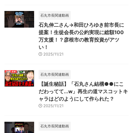
石丸市長関連動画
石丸伸二さん→和田ひろゆき前市長に
提案！生徒会長の公約実現に総額100
万支援！？彦根市の教育投資がアツ
い！
2025/11/21
石丸市長関連動画
【誕生秘話】「石丸さん結構●●にこ
だわってて...w」再生の道マスコットキ
ャラはどのようにして作られた？
2025/11/21
石丸市長関連動画