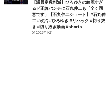
【議員定数削減】ひろゆきの綺麗すぎ
るド正論パンチに石丸伸二も「全く同
意です」【石丸伸二ショート】#石丸伸
二 #政治 #ひろゆき #リハック #切り抜
き #切り抜き動画 #shorts
2025/11/21