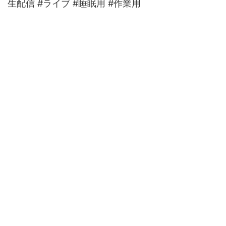
生配信 #ライブ #睡眠用 #作業用