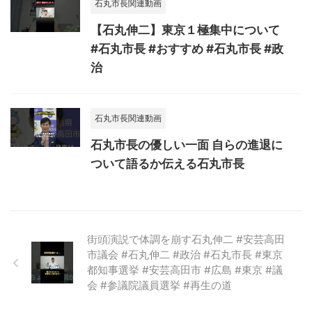
石丸市長関連動画
【石丸伸二】東京１極集中について
#石丸市長 #おすすめ #石丸市長 #政
治
石丸市長関連動画
石丸市長の優しい一面 自らの進退に
ついて語るか伝える石丸市長
街頭演説で体調を崩す石丸伸二 #安芸高田
市議会 #石丸伸二 #政治 #石丸市長 #東京
都知事選挙 #安芸高田市 #広島 #東京 #議
会 #参議院議員選挙 #再生の道