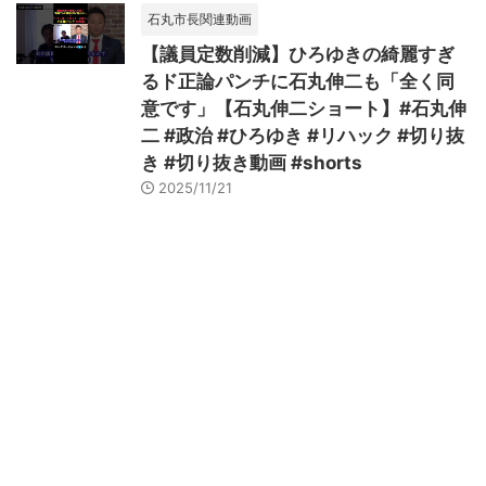
石丸市長関連動画
【議員定数削減】ひろゆきの綺麗すぎ
るド正論パンチに石丸伸二も「全く同
意です」【石丸伸二ショート】#石丸伸
二 #政治 #ひろゆき #リハック #切り抜
き #切り抜き動画 #shorts
2025/11/21