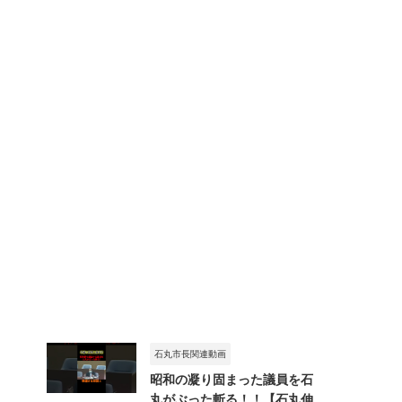
石丸市長関連動画
昭和の凝り固まった議員を石
丸がぶった斬る！！【石丸伸