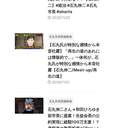
二】#政治 #石丸伸二 #石丸
市長 #shorts
2025/11/22
石丸市長関連動画
【石丸氏が特別な感情から本
音吐露】「再生の道のあれに
は懐疑的で...」一体何が...石
丸氏が特別な感情から本音吐
露【石丸伸二/Meet-up/再
生の道】
2025/11/21
石丸市長関連動画
石丸伸二さん→和田ひろゆき
前市長に提案！生徒会長の公
約実現に総額100万支援！？