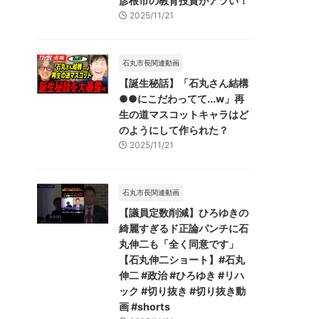
彦根市の教育投資がアツい！
2025/11/21
石丸市長関連動画
【誕生秘話】「石丸さん結構
●●にこだわってて...w」再
生の道マスコットキャラはど
のようにして作られた？
2025/11/21
石丸市長関連動画
【議員定数削減】ひろゆきの
綺麗すぎるド正論パンチに石
丸伸二も「全く同意です」
【石丸伸二ショート】#石丸
伸二 #政治 #ひろゆき #リハ
ック #切り抜き #切り抜き動
画 #shorts