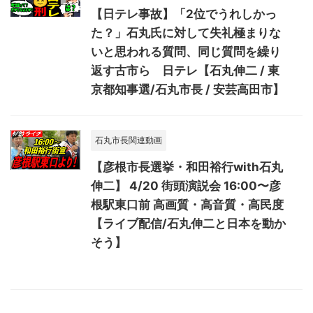
【日テレ事故】「2位でうれしかっ
た？」石丸氏に対して失礼極まりな
いと思われる質問、同じ質問を繰り
返す古市ら 日テレ【石丸伸二 / 東
京都知事選/石丸市長 / 安芸高田市】
石丸市長関連動画
【彦根市長選挙・和田裕行with石丸
伸二】 4/20 街頭演説会 16:00〜彦
根駅東口前 高画質・高音質・高民度
【ライブ配信/石丸伸二と日本を動か
そう】