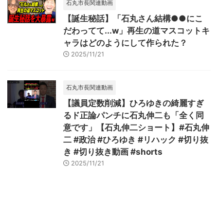
石丸市長関連動画
【誕生秘話】「石丸さん結構●●にこ
だわってて...w」再生の道マスコットキ
ャラはどのようにして作られた？
2025/11/21
石丸市長関連動画
【議員定数削減】ひろゆきの綺麗すぎ
るド正論パンチに石丸伸二も「全く同
意です」【石丸伸二ショート】#石丸伸
二 #政治 #ひろゆき #リハック #切り抜
き #切り抜き動画 #shorts
2025/11/21