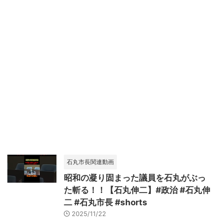
石丸市長関連動画
昭和の凝り固まった議員を石丸がぶっ
た斬る！！【石丸伸二】#政治 #石丸伸
二 #石丸市長 #shorts
2025/11/22