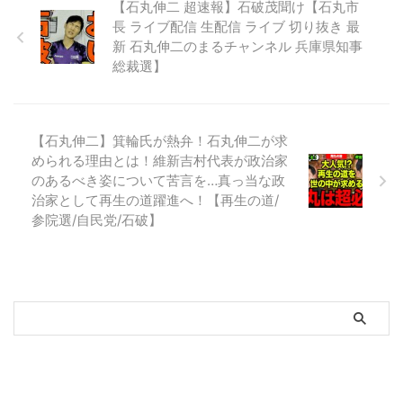
【石丸伸二 超速報】石破茂聞け【石丸市
長 ライブ配信 生配信 ライブ 切り抜き 最
新 石丸伸二のまるチャンネル 兵庫県知事
総裁選】
【石丸伸二】箕輪氏が熱弁！石丸伸二が求
められる理由とは！維新吉村代表が政治家
のあるべき姿について苦言を…真っ当な政
治家として再生の道躍進へ！【再生の道/
参院選/自民党/石破】