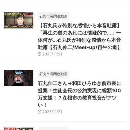
石丸市長関連動画
【石丸氏が特別な感情から本音吐露】
「再生の道のあれには懐疑的で...」一
体何が...石丸氏が特別な感情から本音
吐露【石丸伸二/Meet-up/再生の道】
2025/11/21
石丸市長関連動画
石丸伸二さん→和田ひろゆき前市長に
提案！生徒会長の公約実現に総額100
万支援！？彦根市の教育投資がアツ
い！
2025/11/21