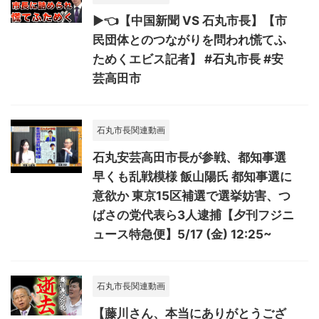
▶️👈【中国新聞 VS 石丸市長】【市
民団体とのつながりを問われ慌てふ
ためくエビス記者】 #石丸市長 #安
芸高田市
石丸市長関連動画
石丸安芸高田市長が参戦、都知事選
早くも乱戦模様 飯山陽氏 都知事選に
意欲か 東京15区補選で選挙妨害、つ
ばさの党代表ら3人逮捕【夕刊フジニ
ュース特急便】5/17 (金) 12:25~
石丸市長関連動画
【藤川さん、本当にありがとうござ