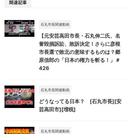
関連記事
石丸市長関連動画
【元安芸高田市長・石丸伸二氏、名
誉毀損訴訟、敗訴決定！さらに彦根
市長選で敗北の意味するものは？郷
原信郎の「日本の権力を斬る！」＃
426
石丸市長関連動画
どうなってる日本？ [石丸市長][安
芸高田市][増税]
石丸市長関連動画