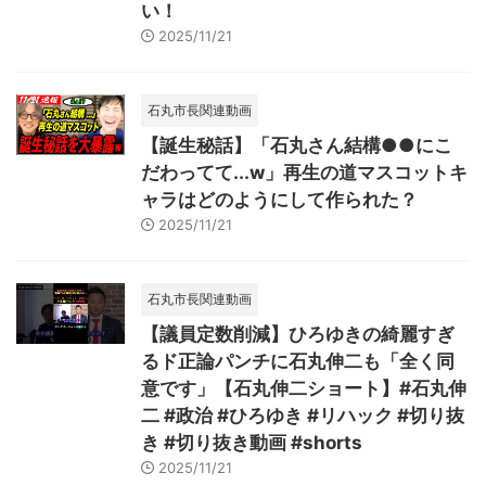
い！
2025/11/21
石丸市長関連動画
【誕生秘話】「石丸さん結構●●にこ
だわってて...w」再生の道マスコットキ
ャラはどのようにして作られた？
2025/11/21
石丸市長関連動画
【議員定数削減】ひろゆきの綺麗すぎ
るド正論パンチに石丸伸二も「全く同
意です」【石丸伸二ショート】#石丸伸
二 #政治 #ひろゆき #リハック #切り抜
き #切り抜き動画 #shorts
2025/11/21