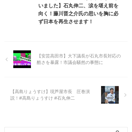
いました】石丸伸二、涙を堪え前を
向く！藤川晋之介氏の思いを胸に必
ず日本を再生させます！
【安芸高田市】大下議長が石丸市長対応の
酷さを暴露！市議会騒然の事態に
【高島りょうすけ】現芦屋市長 圧巻演
説！#高島りょうすけ #石丸伸二