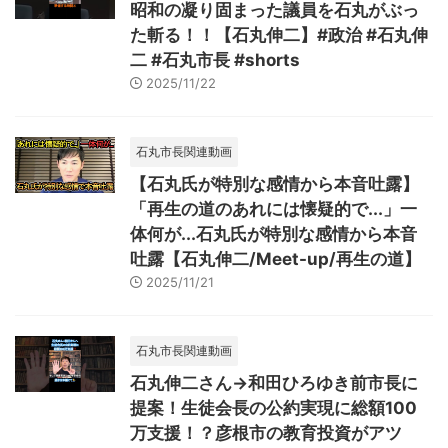
昭和の凝り固まった議員を石丸がぶっ
た斬る！！【石丸伸二】#政治 #石丸伸
二 #石丸市長 #shorts
2025/11/22
石丸市長関連動画
【石丸氏が特別な感情から本音吐露】
「再生の道のあれには懐疑的で...」一
体何が...石丸氏が特別な感情から本音
吐露【石丸伸二/Meet-up/再生の道】
2025/11/21
石丸市長関連動画
石丸伸二さん→和田ひろゆき前市長に
提案！生徒会長の公約実現に総額100
万支援！？彦根市の教育投資がアツ