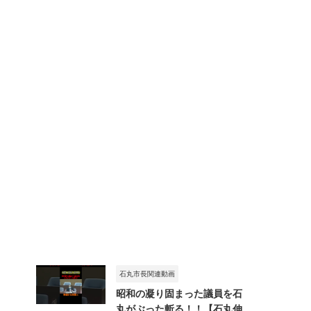
石丸市長関連動画
昭和の凝り固まった議員を石
丸がぶった斬る！！【石丸伸