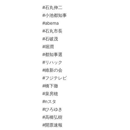
#石丸伸二
#小池都知事
#abema
#石丸市長
#石破茂
#堀潤
#都知事選
#リハック
#維新の会
#フジテレビ
#橋下徹
#泉房穂
#nスタ
#ひろゆき
#高橋弘樹
#開票速報