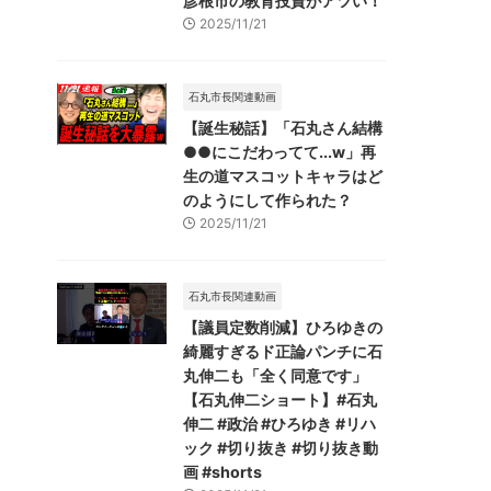
彦根市の教育投資がアツい！
2025/11/21
石丸市長関連動画
【誕生秘話】「石丸さん結構
●●にこだわってて...w」再
生の道マスコットキャラはど
のようにして作られた？
2025/11/21
石丸市長関連動画
【議員定数削減】ひろゆきの
綺麗すぎるド正論パンチに石
丸伸二も「全く同意です」
【石丸伸二ショート】#石丸
伸二 #政治 #ひろゆき #リハ
ック #切り抜き #切り抜き動
画 #shorts