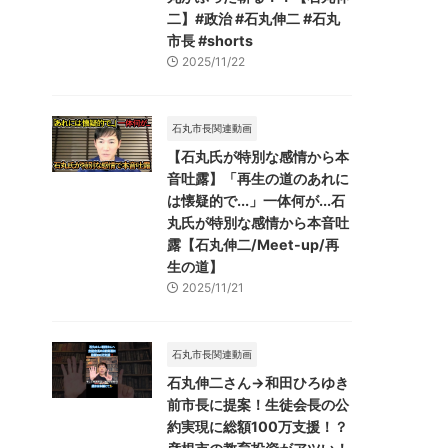
二】#政治 #石丸伸二 #石丸
市長 #shorts
2025/11/22
石丸市長関連動画
【石丸氏が特別な感情から本
音吐露】「再生の道のあれに
は懐疑的で...」一体何が...石
丸氏が特別な感情から本音吐
露【石丸伸二/Meet-up/再
生の道】
2025/11/21
石丸市長関連動画
石丸伸二さん→和田ひろゆき
前市長に提案！生徒会長の公
約実現に総額100万支援！？