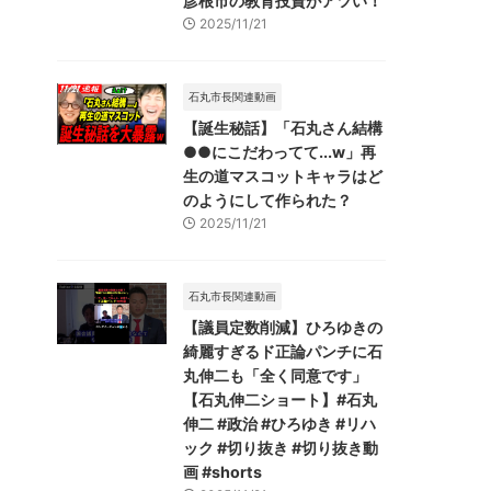
彦根市の教育投資がアツい！
2025/11/21
石丸市長関連動画
【誕生秘話】「石丸さん結構
●●にこだわってて...w」再
生の道マスコットキャラはど
のようにして作られた？
2025/11/21
石丸市長関連動画
【議員定数削減】ひろゆきの
綺麗すぎるド正論パンチに石
丸伸二も「全く同意です」
【石丸伸二ショート】#石丸
伸二 #政治 #ひろゆき #リハ
ック #切り抜き #切り抜き動
画 #shorts