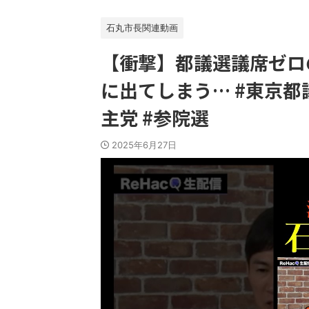
石丸市長関連動画
【衝撃】都議選議席ゼロ
に出てしまう… #東京都議
主党 #参院選
2025年6月27日