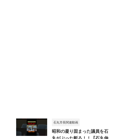
石丸市長関連動画
昭和の凝り固まった議員を石
丸がぶった斬る！！【石丸伸