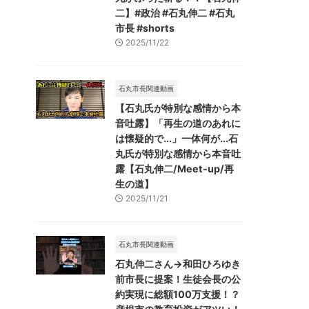
二】#政治 #石丸伸二 #石丸
市長 #shorts
2025/11/22
石丸市長関連動画
【石丸氏が特別な感情から本
音吐露】「再生の道のあれに
は懐疑的で...」一体何が...石
丸氏が特別な感情から本音吐
露【石丸伸二/Meet-up/再
生の道】
2025/11/21
石丸市長関連動画
石丸伸二さん→和田ひろゆき
前市長に提案！生徒会長の公
約実現に総額100万支援！？