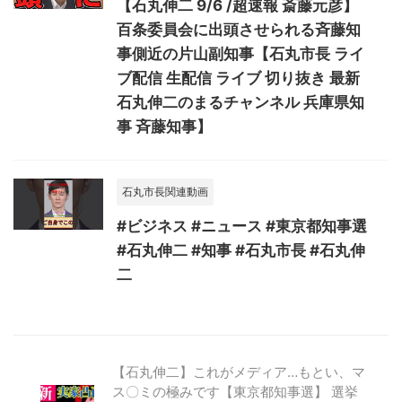
【石丸伸二 9/6 /超速報 斎藤元彦】
百条委員会に出頭させられる斉藤知
事側近の片山副知事【石丸市長 ライ
ブ配信 生配信 ライブ 切り抜き 最新
石丸伸二のまるチャンネル 兵庫県知
事 斉藤知事】
石丸市長関連動画
#ビジネス #ニュース #東京都知事選
#石丸伸二 #知事 #石丸市長 #石丸伸
二
【石丸伸二】これがメディア…もとい、マ
ス〇ミの極みです【東京都知事選】 選挙