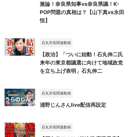
激論！奈良県知事vs奈良県議！K-
POP問題の真相は？【山下真vs永田
恒】
石丸市長関連動画
【政治】「ついに始動！石丸伸二氏
来年の東京都議選に向けて地域政党
を立ち上げ表明」石丸伸二
石丸市長関連動画
浦野じんさんlive配信再設定
石丸市長関連動画