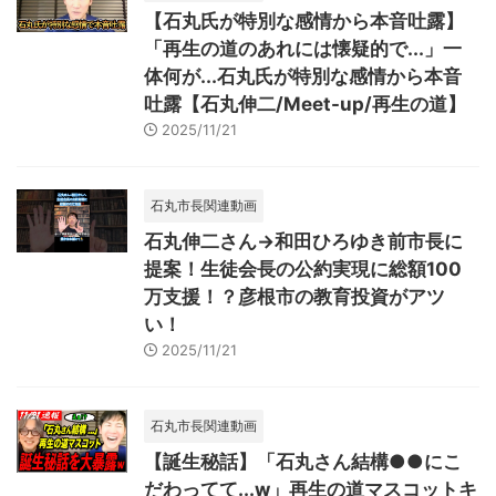
【石丸氏が特別な感情から本音吐露】
「再生の道のあれには懐疑的で...」一
体何が...石丸氏が特別な感情から本音
吐露【石丸伸二/Meet-up/再生の道】
2025/11/21
石丸市長関連動画
石丸伸二さん→和田ひろゆき前市長に
提案！生徒会長の公約実現に総額100
万支援！？彦根市の教育投資がアツ
い！
2025/11/21
石丸市長関連動画
【誕生秘話】「石丸さん結構●●にこ
だわってて...w」再生の道マスコットキ