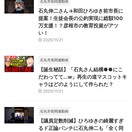
石丸市長関連動画
石丸伸二さん→和田ひろゆき前市長に
提案！生徒会長の公約実現に総額100
万支援！？彦根市の教育投資がアツ
い！
2025/11/21
石丸市長関連動画
【誕生秘話】「石丸さん結構●●にこ
だわってて...w」再生の道マスコットキ
ャラはどのようにして作られた？
2025/11/21
石丸市長関連動画
【議員定数削減】ひろゆきの綺麗すぎ
るド正論パンチに石丸伸二も「全く同