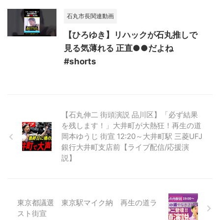
石丸市長関連動画
【ひろゆき】リハックが石丸推しで
見る気薄れる 正直●●だよね
#shorts
【石丸伸二 街頭演説 品川区】「必ず結果
を残します！」大井町が大熱狂！再生の道
岡本ゆうじ 街宣 12:20～大井町駅 三菱UFJ
銀行大井町支店前【ライブ配信/応援演
説】
東京都議選 東京駅マイク納 再生の道ラ
スト街宣