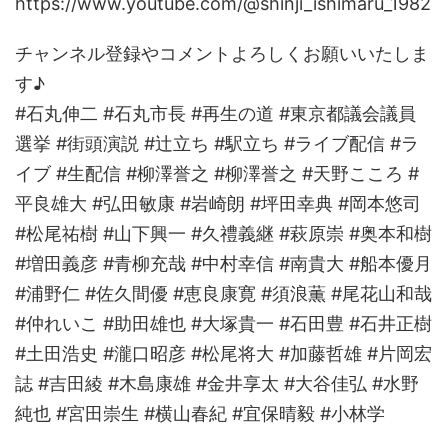
https://www.youtube.com/@shinji_ishimaru_1982
チャンネル登録やコメントよろしくお願いいたしま
す♪
#石丸伸二 #石丸市長 #再生の道 #東京都議会議員
選挙 #街頭演説 #辻立ち #駅立ち #ライブ配信 #ラ
イブ #生配信 #柳澤誉之 #柳澤誉之 #天野こころ #
平良雄大 #弘田敏康 #岩崎朗 #坪田幸典 #岡本悠司
#松尾祐樹 #山下興一 #久禮義継 #萩原崇 #奥本和樹
#増田義彦 #青柳充哉 #中村幸信 #南貴大 #船本優月
#浦野仁 #佐久間優 #恵良康寛 #須浪薫 #尾花山和哉
#仲れいこ #助田雄也 #大塚貴一 #石田豊 #石井正樹
#土田浩史 #瀧口昭彦 #松尾将大 #加藤哲雄 #片岡宏
誌 #吉田綾 #木島康雄 #金井享太 #大谷佳弘 #水野
純也 #宮田崇生 #横山春紀 #宜保晴毅 #小林学