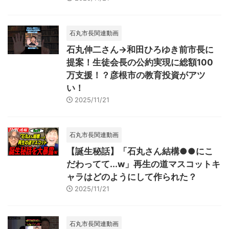
石丸市長関連動画
石丸伸二さん→和田ひろゆき前市長に
提案！生徒会長の公約実現に総額100
万支援！？彦根市の教育投資がアツ
い！
2025/11/21
石丸市長関連動画
【誕生秘話】「石丸さん結構●●にこ
だわってて...w」再生の道マスコットキ
ャラはどのようにして作られた？
2025/11/21
石丸市長関連動画