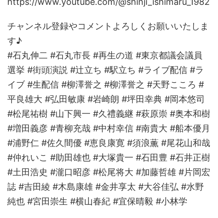
https://www.youtube.com/@shinji_ishimaru_1982
チャンネル登録やコメントよろしくお願いいたしま
す♪
#石丸伸二 #石丸市長 #再生の道 #東京都議会議員
選挙 #街頭演説 #辻立ち #駅立ち #ライブ配信 #ラ
イブ #生配信 #柳澤誉之 #柳澤誉之 #天野こころ #
平良雄大 #弘田敏康 #岩崎朗 #坪田幸典 #岡本悠司
#松尾祐樹 #山下興一 #久禮義継 #萩原崇 #奥本和樹
#増田義彦 #青柳充哉 #中村幸信 #南貴大 #船本優月
#浦野仁 #佐久間優 #恵良康寛 #須浪薫 #尾花山和哉
#仲れいこ #助田雄也 #大塚貴一 #石田豊 #石井正樹
#土田浩史 #瀧口昭彦 #松尾将大 #加藤哲雄 #片岡宏
誌 #吉田綾 #木島康雄 #金井享太 #大谷佳弘 #水野
純也 #宮田崇生 #横山春紀 #宜保晴毅 #小林学