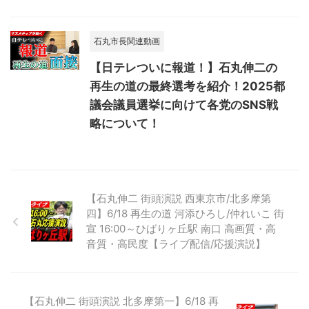
石丸市長関連動画
【日テレついに報道！】石丸伸二の
再生の道の最終選考を紹介！2025都
議会議員選挙に向けて各党のSNS戦
略について！
【石丸伸二 街頭演説 西東京市/北多摩第
四】6/18 再生の道 河添ひろし/仲れいこ 街
宣 16:00～ひばりヶ丘駅 南口 高画質・高
音質・高民度【ライブ配信/応援演説】
【石丸伸二 街頭演説 北多摩第一】6/18 再