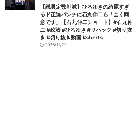
【議員定数削減】ひろゆきの綺麗すぎ
るド正論パンチに石丸伸二も「全く同
意です」【石丸伸二ショート】#石丸伸
二 #政治 #ひろゆき #リハック #切り抜
き #切り抜き動画 #shorts
2025/11/21