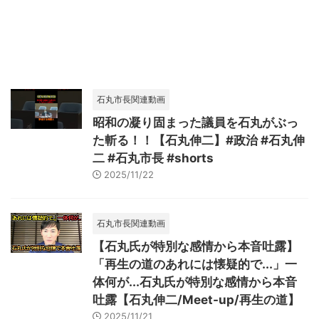
石丸市長関連動画
昭和の凝り固まった議員を石丸がぶっ
た斬る！！【石丸伸二】#政治 #石丸伸
二 #石丸市長 #shorts
2025/11/22
石丸市長関連動画
【石丸氏が特別な感情から本音吐露】
「再生の道のあれには懐疑的で...」一
体何が...石丸氏が特別な感情から本音
吐露【石丸伸二/Meet-up/再生の道】
2025/11/21