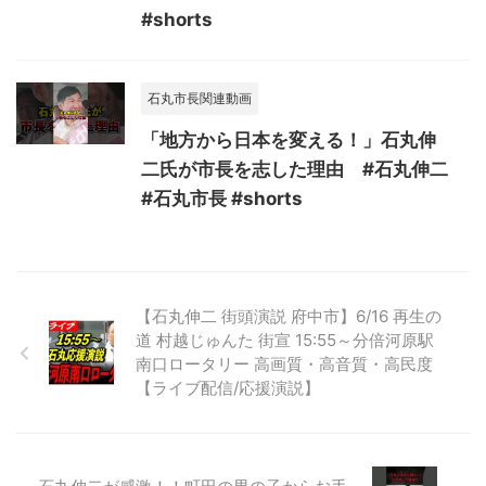
#shorts
石丸市長関連動画
「地方から日本を変える！」石丸伸
二氏が市長を志した理由 #石丸伸二
#石丸市長 #shorts
【石丸伸二 街頭演説 府中市】6/16 再生の
道 村越じゅんた 街宣 15:55～分倍河原駅
南口ロータリー 高画質・高音質・高民度
【ライブ配信/応援演説】