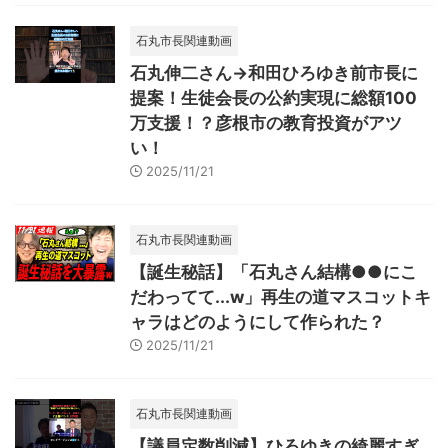
石丸市長関連動画
石丸伸二さん→和田ひろゆき前市長に
提案！生徒会長の公約実現に総額100
万支援！？彦根市の教育投資がアツ
い！
2025/11/21
石丸市長関連動画
【誕生秘話】「石丸さん結構●●にこ
だわってて...w」再生の道マスコットキ
ャラはどのようにして作られた？
2025/11/21
石丸市長関連動画
【議員定数削減】ひろゆきの綺麗すぎ