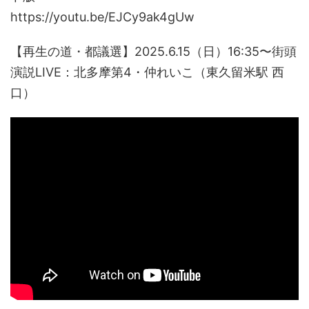
https://youtu.be/EJCy9ak4gUw
【再生の道・都議選】2025.6.15（日）16:35〜街頭
演説LIVE：北多摩第4・仲れいこ（東久留米駅 西
口）