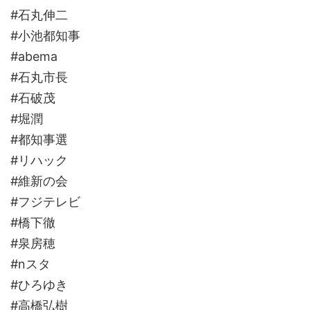
#石丸伸二
#小池都知事
#abema
#石丸市長
#石破茂
#堀潤
#都知事選
#リハック
#維新の会
#フジテレビ
#橋下徹
#泉房穂
#nスタ
#ひろゆき
#高橋弘樹