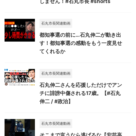
しません！#石丸市長 #shorts
石丸市長関連動画
都知事選の前に…石丸伸二が動き出
す！都知事選の感動をもう一度見せ
てくれるか
石丸市長関連動画
石丸伸二さんを応援しただけでアン
チに誹謗中傷される17歳。【#石丸
伸二 / #政治】
石丸市長関連動画
そこまで言うなら逃げるな【安芸高