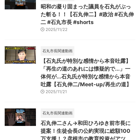
昭和の凝り固まった議員を石丸がぶっ
た斬る！！【石丸伸二】#政治 #石丸伸
二 #石丸市長 #shorts
2025/11/22
石丸市長関連動画
【石丸氏が特別な感情から本音吐露】
「再生の道のあれには懐疑的で...」一
体何が...石丸氏が特別な感情から本音
吐露【石丸伸二/Meet-up/再生の道】
2025/11/21
石丸市長関連動画
石丸伸二さん→和田ひろゆき前市長に
提案！生徒会長の公約実現に総額100
万支援！？彦根市の教育投資がアツ