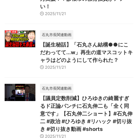
い！
2025/11/21
石丸市長関連動画
【誕生秘話】「石丸さん結構●●にこ
だわってて...w」再生の道マスコットキ
ャラはどのようにして作られた？
2025/11/21
石丸市長関連動画
【議員定数削減】ひろゆきの綺麗すぎ
るド正論パンチに石丸伸二も「全く同
意です」【石丸伸二ショート】#石丸伸
二 #政治 #ひろゆき #リハック #切り抜
き #切り抜き動画 #shorts
2025/11/21