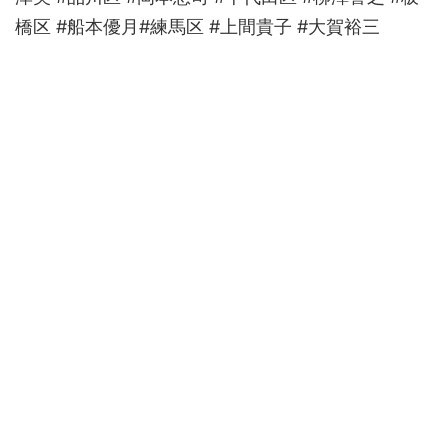
橋区 #船本優月#練馬区 #上間貴子 #大賀裕三