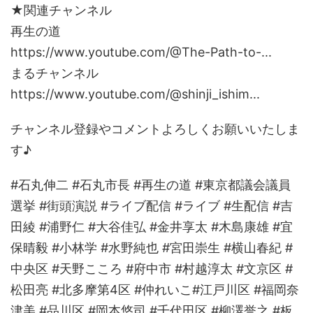
★関連チャンネル
再生の道
https://www.youtube.com/@The-Path-to-...
まるチャンネル
https://www.youtube.com/@shinji_ishim...
チャンネル登録やコメントよろしくお願いいたしま
す♪
#石丸伸二 #石丸市長 #再生の道 #東京都議会議員
選挙 #街頭演説 #ライブ配信 #ライブ #生配信 #吉
田綾 #浦野仁 #大谷佳弘 #金井享太 #木島康雄 #宜
保晴毅 #小林学 #水野純也 #宮田崇生 #横山春紀 #
中央区 #天野こころ #府中市 #村越淳太 #文京区 #
松田亮 #北多摩第4区 #仲れいこ#江戸川区 #福岡奈
津美 #品川区 #岡本悠司 #千代田区 #柳澤誉之 #板