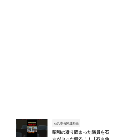
石丸市長関連動画
昭和の凝り固まった議員を石
丸がぶった斬る！！【石丸伸