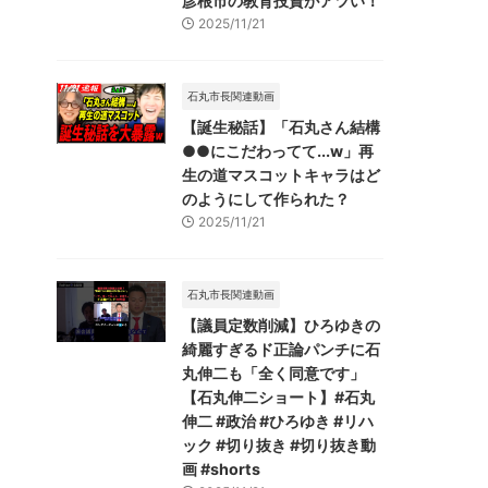
彦根市の教育投資がアツい！
2025/11/21
石丸市長関連動画
【誕生秘話】「石丸さん結構
●●にこだわってて...w」再
生の道マスコットキャラはど
のようにして作られた？
2025/11/21
石丸市長関連動画
【議員定数削減】ひろゆきの
綺麗すぎるド正論パンチに石
丸伸二も「全く同意です」
【石丸伸二ショート】#石丸
伸二 #政治 #ひろゆき #リハ
ック #切り抜き #切り抜き動
画 #shorts