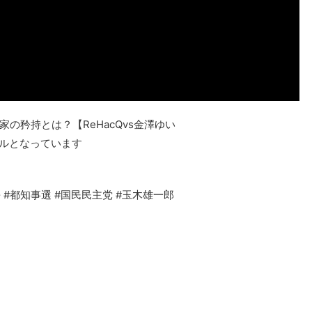
の矜持とは？【ReHacQvs金澤ゆい
ルとなっています
 #都知事選 #国民民主党 #玉木雄一郎