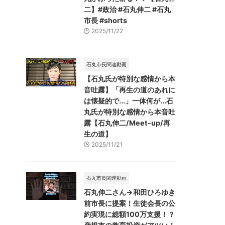
二】#政治 #石丸伸二 #石丸
市長 #shorts
2025/11/22
石丸市長関連動画
【石丸氏が特別な感情から本
音吐露】「再生の道のあれに
は懐疑的で...」一体何が...石
丸氏が特別な感情から本音吐
露【石丸伸二/Meet-up/再
生の道】
2025/11/21
石丸市長関連動画
石丸伸二さん→和田ひろゆき
前市長に提案！生徒会長の公
約実現に総額100万支援！？