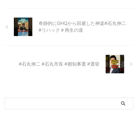
奇跡的にGHQから回避した神楽#石丸伸二
#リハック＃再生の道
#石丸伸二 #石丸市長 #都知事選 #選挙