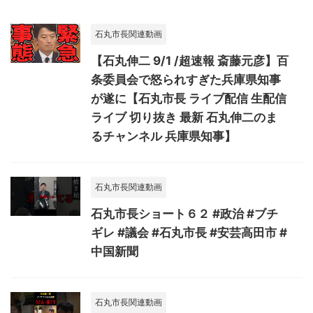
石丸市長関連動画
【石丸伸二 9/1 /超速報 斎藤元彦】百
条委員会で怒られすぎた兵庫県知事
が遂に【石丸市長 ライブ配信 生配信
ライブ 切り抜き 最新 石丸伸二のま
るチャンネル 兵庫県知事】
石丸市長関連動画
石丸市長ショート６２ #政治 #ブチ
ギレ #議会 #石丸市長 #安芸高田市 #
中国新聞
石丸市長関連動画