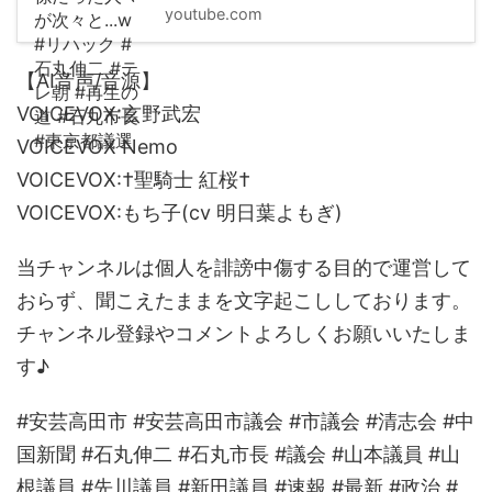
youtube.com
【AI音声/音源】
VOICEVOX:玄野武宏
VOICEVOX Nemo
VOICEVOX:†聖騎士 紅桜†
VOICEVOX:もち子(cv 明日葉よもぎ)
当チャンネルは個人を誹謗中傷する目的で運営して
おらず、聞こえたままを文字起こししております。
チャンネル登録やコメントよろしくお願いいたしま
す♪
#安芸高田市 #安芸高田市議会 #市議会 #清志会 #中
国新聞 #石丸伸二 #石丸市長 #議会 #山本議員 #山
根議員 #先川議員 #新田議員 #速報 #最新 #政治 #