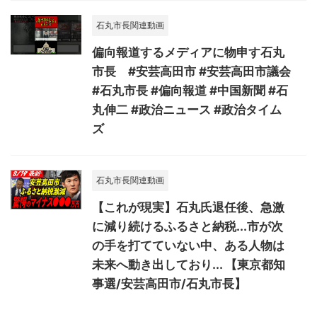
石丸市長関連動画
偏向報道するメディアに物申す石丸
市長 #安芸高田市 #安芸高田市議会
#石丸市長 #偏向報道 #中国新聞 #石
丸伸二 #政治ニュース #政治タイム
ズ
石丸市長関連動画
【これが現実】石丸氏退任後、急激
に減り続けるふるさと納税...市が次
の手を打てていない中、ある人物は
未来へ動き出しており... 【東京都知
事選/安芸高田市/石丸市長】