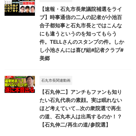
【速報・石丸市長衆議院補選をライ
ブ】時事通信の二人の記者が小池百
合子都知事と石丸市長とではこんな
にも違うというのを知ってもらう
件。TELLさんのスタンプの件。しか
し小池さんには喜び組#記者クラブ#
美郷
石丸市長関連動画
【石丸伸二】アンチもファンも知り
たい石丸代表の素顔。実は眠れない
ほど考えていて…次の衆院選で再生
の道、石丸本人は出馬するのか！？
【石丸伸二/再生の道/参院選】