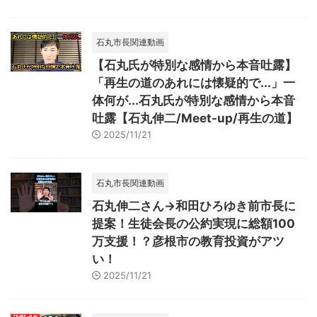
石丸市長関連動画
【石丸氏が特別な感情から本音吐露】
「再生の道のあれには懐疑的で...」一
体何が...石丸氏が特別な感情から本音
吐露【石丸伸二/Meet-up/再生の道】
2025/11/21
石丸市長関連動画
石丸伸二さん→和田ひろゆき前市長に
提案！生徒会長の公約実現に総額100
万支援！？彦根市の教育投資がアツ
い！
2025/11/21