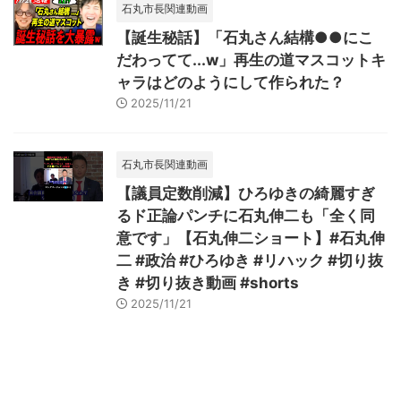
石丸市長関連動画
【誕生秘話】「石丸さん結構●●にこ
だわってて...w」再生の道マスコットキ
ャラはどのようにして作られた？
2025/11/21
石丸市長関連動画
【議員定数削減】ひろゆきの綺麗すぎ
るド正論パンチに石丸伸二も「全く同
意です」【石丸伸二ショート】#石丸伸
二 #政治 #ひろゆき #リハック #切り抜
き #切り抜き動画 #shorts
2025/11/21