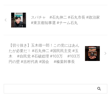
スパチャ #石丸伸二 #石丸市長 #政治家
#東京都知事選 #チーム石丸
【切り抜き】玉木雄一郎！この党にはあん
たが必要だ！ #石丸伸二 #国民民主党 #玉
木 #自民党 #石破総理 #103万 #103万
円の壁 #吉村代表 #国会 #榛葉幹事長