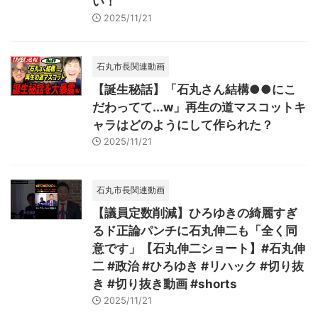
い！
2025/11/21
石丸市長関連動画
【誕生秘話】「石丸さん結構●●にこ
だわってて...w」再生の道マスコットキ
ャラはどのようにして作られた？
2025/11/21
石丸市長関連動画
【議員定数削減】ひろゆきの綺麗すぎ
るド正論パンチに石丸伸二も「全く同
意です」【石丸伸二ショート】#石丸伸
二 #政治 #ひろゆき #リハック #切り抜
き #切り抜き動画 #shorts
2025/11/21