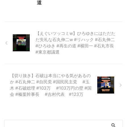
道
【えぐいツッコミw】ひろゆきにはただた
だ失礼な石丸伸二w #リハック #石丸伸二
#ひろゆき #再生の道 #横田一 #石丸市長
#東京都議選
【切り抜き】石破は本当にやる気があるの
か #石丸伸二 #自民党 #国民民主党 #玉
木 #石破総理 #103万 #103万円の壁 #国
会 #榛葉幹事長 #吉村代表 #123万