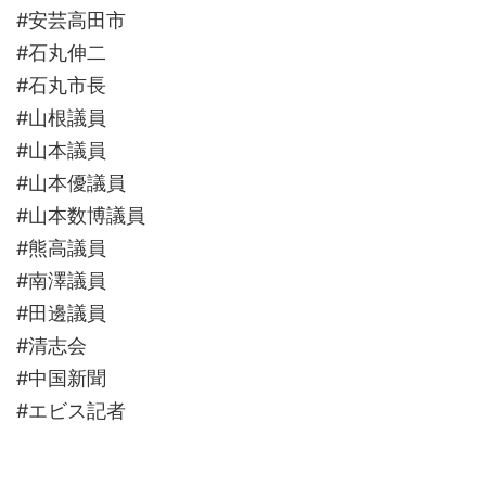
#安芸高田市
#石丸伸二
#石丸市長
#山根議員
#山本議員
#山本優議員
#山本数博議員
#熊高議員
#南澤議員
#田邊議員
#清志会
#中国新聞
#エビス記者