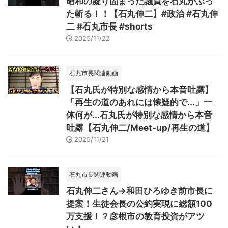
昭和の凝り固まった議員を石丸がぶっ
た斬る！！【石丸伸二】#政治 #石丸伸
二 #石丸市長 #shorts
2025/11/22
石丸市長関連動画
【石丸氏が特別な感情から本音吐露】
「再生の道のあれには懐疑的で...」一
体何が...石丸氏が特別な感情から本音
吐露【石丸伸二/Meet-up/再生の道】
2025/11/21
石丸市長関連動画
石丸伸二さん→和田ひろゆき前市長に
提案！生徒会長の公約実現に総額100
万支援！？彦根市の教育投資がアツ