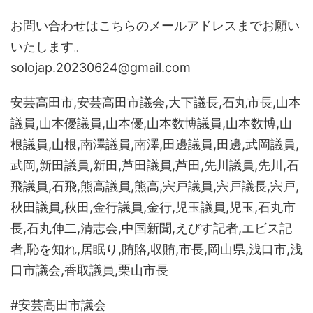
お問い合わせはこちらのメールアドレスまでお願い
いたします。
solojap.20230624@gmail.com
安芸高田市,安芸高田市議会,大下議長,石丸市長,山本
議員,山本優議員,山本優,山本数博議員,山本数博,山
根議員,山根,南澤議員,南澤,田邊議員,田邊,武岡議員,
武岡,新田議員,新田,芦田議員,芦田,先川議員,先川,石
飛議員,石飛,熊高議員,熊高,宍戸議員,宍戸議長,宍戸,
秋田議員,秋田,金行議員,金行,児玉議員,児玉,石丸市
長,石丸伸二,清志会,中国新聞,えびす記者,エビス記
者,恥を知れ,居眠り,賄賂,収賄,市長,岡山県,浅口市,浅
口市議会,香取議員,栗山市長
#安芸高田市議会