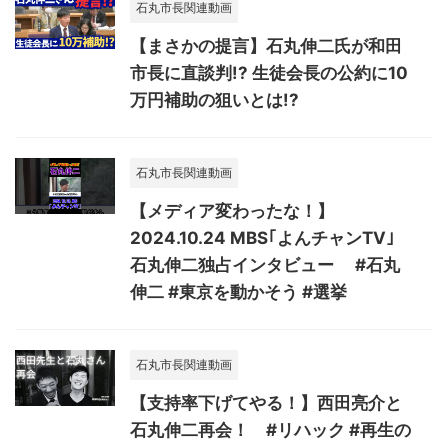
石丸市長関連動画
【まさかの提言】石丸伸二氏が和田
市長に直談判!? 生徒会長の公約に10
万円補助の狙いとは!?
石丸市長関連動画
【メディア変わったな！】
2024.10.24 MBS｢よんチャンTV｣
石丸伸二独占インタビュー #石丸
伸二 #東京を動かそう #選挙
石丸市長関連動画
【支持率下げてやる！】西田亮介と
石丸伸二再会！ #リハック #再生の