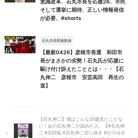
意識改革、石丸市長を応援26、市民
そして選挙に期待、正しい情報発信
が必要、#shorts
石丸市長関連動画
【最新0426】彦根市長選 和田市
長がまさかの劣勢！石丸氏が応援に
駆け付け訴えたこととは・・・【石
丸伸二 彦根市 安芸高田 再生の
道】
【石丸伸二】僕はこんな20歳見たことな
い！あの石丸伸二が認めた人。【#石丸伸
二 #浜田聡 #石丸伸二切り抜き #ひろゆき