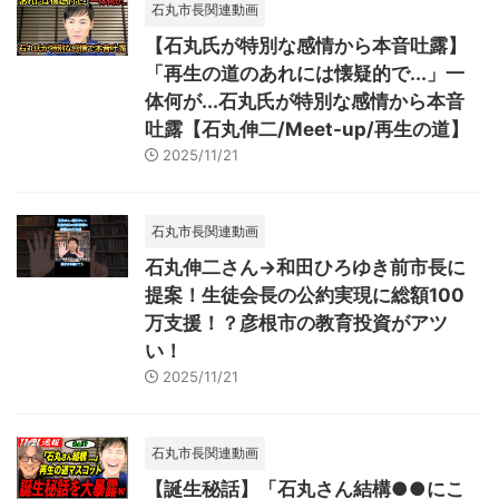
石丸市長関連動画
【石丸氏が特別な感情から本音吐露】
「再生の道のあれには懐疑的で...」一
体何が...石丸氏が特別な感情から本音
吐露【石丸伸二/Meet-up/再生の道】
2025/11/21
石丸市長関連動画
石丸伸二さん→和田ひろゆき前市長に
提案！生徒会長の公約実現に総額100
万支援！？彦根市の教育投資がアツ
い！
2025/11/21
石丸市長関連動画
【誕生秘話】「石丸さん結構●●にこ