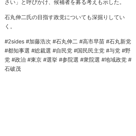
さい」と呼びかけ、候補者を募る考えも示した。
石丸伸二氏の目指す政党についても深掘りしてい
く。
#2sides #加藤浩次 #石丸伸二 #高市早苗 #石丸新党
#都知事選 #総裁選 #自民党 #国民民主党 #与党 #野
党 #政治 #東京 #選挙 #参院選 #衆院選 #地域政党 #
石破茂