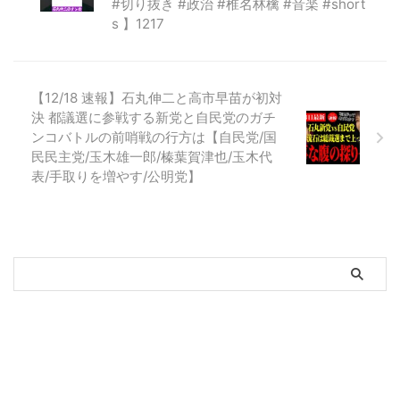
#切り抜き #政治 #椎名林檎 #音楽 #short
s 】1217
【12/18 速報】石丸伸二と高市早苗が初対
決 都議選に参戦する新党と自民党のガチ
ンコバトルの前哨戦の行方は【自民党/国
民民主党/玉木雄一郎/榛葉賀津也/玉木代
表/手取りを増やす/公明党】