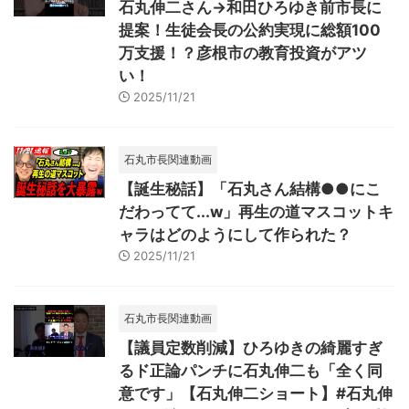
石丸伸二さん→和田ひろゆき前市長に
提案！生徒会長の公約実現に総額100
万支援！？彦根市の教育投資がアツ
い！
2025/11/21
石丸市長関連動画
【誕生秘話】「石丸さん結構●●にこ
だわってて...w」再生の道マスコットキ
ャラはどのようにして作られた？
2025/11/21
石丸市長関連動画
【議員定数削減】ひろゆきの綺麗すぎ
るド正論パンチに石丸伸二も「全く同
意です」【石丸伸二ショート】#石丸伸