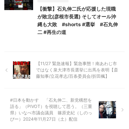
【衝撃】石丸伸二氏が応援した現職
が敗北(彦根市長選) そしてオール沖
縄も大敗 #shorts #選挙 #石丸伸
二 #再生の道
【11/27 緊急速報】緊急事態！南あわじ市
ではなく泉大津市長選挙に出馬を表明【斎
藤知事/立花孝志/百条委員会/折田楓】
#日本を動かす 「石丸伸二、新党構想を
語る」（PIVOT）を視聴して思う。（三重
県）いなべ市議会議員 篠原史紀（しのっ
ぴー）2024年11月27日（土）配信