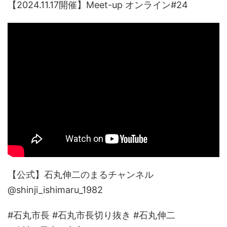
【2024.11.17開催】Meet-up オンライン#24
【公式】石丸伸二のまるチャンネル
@shinji_ishimaru_1982
#石丸市長 #石丸市長切り抜き #石丸伸二