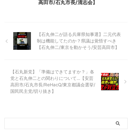
高田市/石丸市長/清志会】
【石丸伸二が語る兵庫県知事選】二元代表
制は機能してたのか？県議は覚悟すべき
【石丸伸二/東京を動かそう/安芸高田市】
【石丸新党】「準備はできてますか？」各
党と石丸伸二との関わりについて...【安芸
高田市/石丸市長/ReHacQ/東京都議会選挙/
国民民主党/切り抜き】