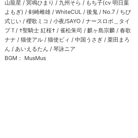
山龍星 / 冥鳴ひまり / 九州そら / もち子(cv 明日葉
よもぎ) / 剣崎雌雄 / WhiteCUL / 後鬼 / No.7 / ちび
式じい / 櫻歌ミコ / 小夜/SAYO / ナースロボ＿タイ
プＴ/ †聖騎士 紅桜† / 雀松朱司 / 麒ヶ島宗麟 / 春歌
ナナ / 猫使アル / 猫使ビィ / 中国うさぎ / 栗田まろ
ん / あいえるたん / 琴詠ニア
BGM： MusMus