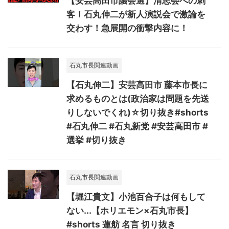
【安芸高田市議会選】清志会への刺
客！石丸伸二が新人演説会で激論を
交わす！急展開の衝撃内容に！
石丸市長関連動画
【石丸伸二】安芸高田市 藤本市長に
求めるものとは(政治家は問題を先送
りしないでくれ)☆切り抜き#shorts
#石丸伸二 #石丸新党 #安芸高田市 #
選挙 #切り抜き
石丸市長関連動画
【堀江貴文】小池百合子は何もして
ない...【ホリエモン×石丸市長】
#shorts 蓮舫 名言 切り抜き