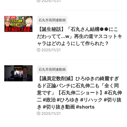
2025/11/21
石丸市長関連動画
【誕生秘話】「石丸さん結構●●にこ
だわってて...w」再生の道マスコットキ
ャラはどのようにして作られた？
2025/11/21
石丸市長関連動画
【議員定数削減】ひろゆきの綺麗すぎ
るド正論パンチに石丸伸二も「全く同
意です」【石丸伸二ショート】#石丸伸
二 #政治 #ひろゆき #リハック #切り抜
き #切り抜き動画 #shorts
2025/11/21