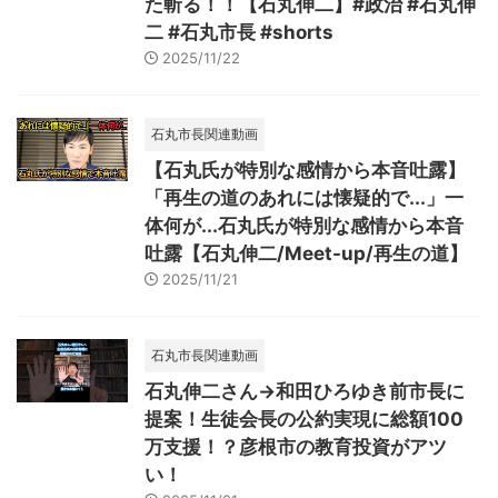
た斬る！！【石丸伸二】#政治 #石丸伸
二 #石丸市長 #shorts
2025/11/22
石丸市長関連動画
【石丸氏が特別な感情から本音吐露】
「再生の道のあれには懐疑的で...」一
体何が...石丸氏が特別な感情から本音
吐露【石丸伸二/Meet-up/再生の道】
2025/11/21
石丸市長関連動画
石丸伸二さん→和田ひろゆき前市長に
提案！生徒会長の公約実現に総額100
万支援！？彦根市の教育投資がアツ
い！