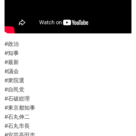
#政治
#知事
#最新
#議会
#衆院選
#自民党
#石破総理
#東京都知事
#石丸伸二
#石丸市長
#安芸高田市