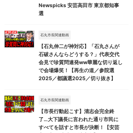
Newspicks 安芸高田市 東京都知事
選
石丸市長関連動画
【石丸伸二が神対応】「石丸さんが
石破さんならどうする？」代表交代
会見で珍質問連発ww華麗な切り返し
で会場爆笑！【再生の道／参院選
2025／都議選2025／切り抜き】
石丸市長関連動画
【市長行動起こす】清志会完全終
了…大下議長に言われた通り市民に
すべてを話すと市長が決断！【安芸