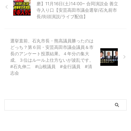
磨】11月16日(土)14:00~ 合同演説会 善立
寺入り口【安芸高田市議会選挙/石丸前市
長/街頭演説/ライブ配信】
選挙直前、石丸市長・熊高議員勝ったのは
どっち？第６回・安芸高田市議会議員＆市
長のアンケート投票結果。４年分の集大
成、３位はルール上仕方ないが波乱です。
#石丸伸二 #山根議員 #金行議員 #清
志会