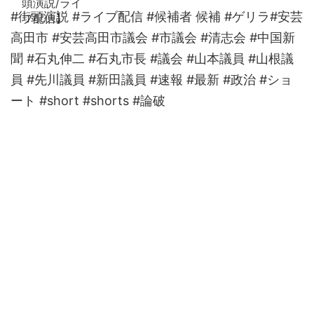
#街頭演説 #ライブ配信 #候補者 候補 #ゲリラ#安芸
高田市 #安芸高田市議会 #市議会 #清志会 #中国新
聞 #石丸伸二 #石丸市長 #議会 #山本議員 #山根議
員 #先川議員 #新田議員 #速報 #最新 #政治 #ショ
ート #short #shorts #論破