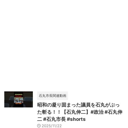
石丸市長関連動画
昭和の凝り固まった議員を石丸がぶっ
た斬る！！【石丸伸二】#政治 #石丸伸
二 #石丸市長 #shorts
2025/11/22