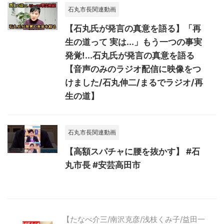
石丸市長関連動画
【石丸氏が発言の真意を語る】「再
生の道って 実は...」もう一つの事実
発覚!...石丸氏が発言の真意を語る
【音声のみのラジオ配信に映像をつ
けました/石丸伸二/まるでラジオ/再
生の道】
石丸市長関連動画
【高額スパチャに腰を抜かす】 #石
丸市長 #安芸高田市
【たなべ介三/南沢克彦/浅枝くみ子/益田一