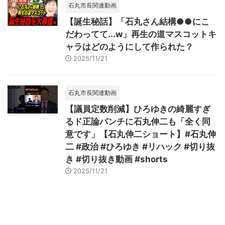
石丸市長関連動画
【誕生秘話】「石丸さん結構●●にこ
だわってて...w」再生の道マスコットキ
ャラはどのようにして作られた？
2025/11/21
石丸市長関連動画
【議員定数削減】ひろゆきの綺麗すぎ
るド正論パンチに石丸伸二も「全く同
意です」【石丸伸二ショート】#石丸伸
二 #政治 #ひろゆき #リハック #切り抜
き #切り抜き動画 #shorts
2025/11/21