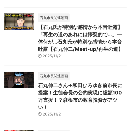
石丸市長関連動画
【石丸氏が特別な感情から本音吐露】
「再生の道のあれには懐疑的で...」一
体何が...石丸氏が特別な感情から本音
吐露【石丸伸二/Meet-up/再生の道】
2025/11/21
石丸市長関連動画
石丸伸二さん→和田ひろゆき前市長に
提案！生徒会長の公約実現に総額100
万支援！？彦根市の教育投資がアツ
い！
2025/11/21