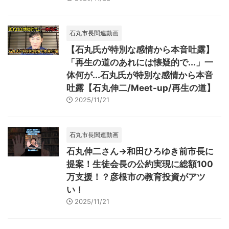
石丸市長関連動画
【石丸氏が特別な感情から本音吐露】
「再生の道のあれには懐疑的で...」一
体何が...石丸氏が特別な感情から本音
吐露【石丸伸二/Meet-up/再生の道】
2025/11/21
石丸市長関連動画
石丸伸二さん→和田ひろゆき前市長に
提案！生徒会長の公約実現に総額100
万支援！？彦根市の教育投資がアツ
い！
2025/11/21