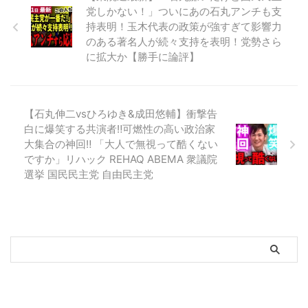
党しかない！」ついにあの石丸アンチも支
持表明！玉木代表の政策が強すぎて影響力
のある著名人が続々支持を表明！党勢さら
に拡大か【勝手に論評】
【石丸伸二vsひろゆき&成田悠輔】衝撃告
白に爆笑する共演者‼️可燃性の高い政治家
大集合の神回‼️ 「大人で無視って酷くない
ですか」リハック REHAQ ABEMA 衆議院
選挙 国民民主党 自由民主党