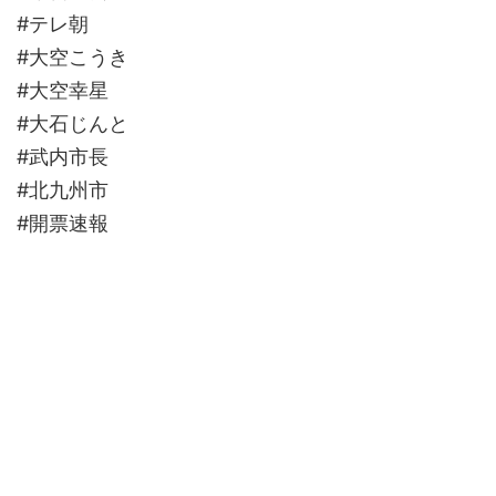
#テレ朝
#大空こうき
#大空幸星
#大石じんと
#武内市長
#北九州市
#開票速報