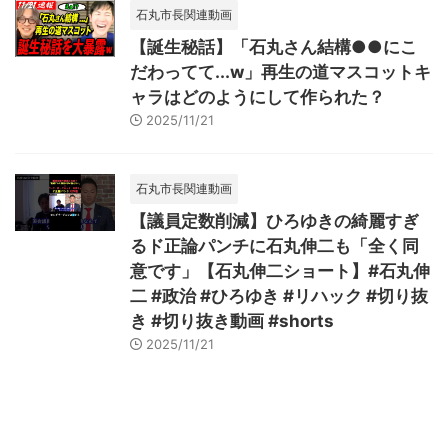
石丸市長関連動画
【誕生秘話】「石丸さん結構●●にこ
だわってて...w」再生の道マスコットキ
ャラはどのようにして作られた？
2025/11/21
石丸市長関連動画
【議員定数削減】ひろゆきの綺麗すぎ
るド正論パンチに石丸伸二も「全く同
意です」【石丸伸二ショート】#石丸伸
二 #政治 #ひろゆき #リハック #切り抜
き #切り抜き動画 #shorts
2025/11/21