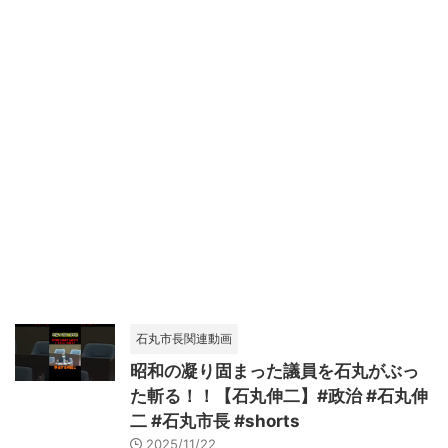
石丸市長関連動画
昭和の凝り固まった議員を石丸がぶっ
た斬る！！【石丸伸二】#政治 #石丸伸
二 #石丸市長 #shorts
2025/11/22