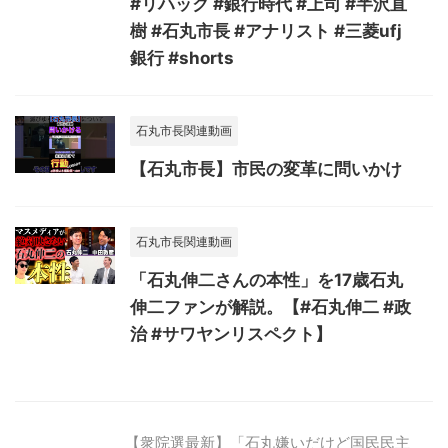
#リハック #銀行時代 #上司 #半沢直
樹 #石丸市長 #アナリスト #三菱ufj
銀行 #shorts
石丸市長関連動画
【石丸市長】市民の変革に問いかけ
石丸市長関連動画
「石丸伸二さんの本性」を17歳石丸
伸二ファンが解説。【#石丸伸二 #政
治 #サワヤンリスペクト】
【衆院選最新】「石丸嫌いだけど国民民主