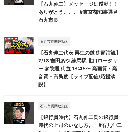
【石丸伸二】メッセージに感動！！
ありがとう。。。 #東京都知事選 #
石丸市長
石丸市長関連動画
【石丸伸二代表 再生の道 街頭演説】
7/18 吉田あや 練馬駅 北口ロータリ
ー 参院選 街宣 18:45〜 高画質・高
音質・高民度【ライブ配信/応援演
説】
石丸市長関連動画
【銀行員時代】石丸伸二氏の銀行員
時代の上司のいなし方。 #石丸伸二