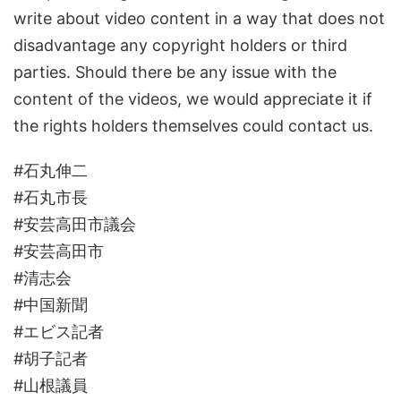
write about video content in a way that does not
disadvantage any copyright holders or third
parties. Should there be any issue with the
content of the videos, we would appreciate it if
the rights holders themselves could contact us.
#石丸伸二
#石丸市長
#安芸高田市議会
#安芸高田市
#清志会
#中国新聞
#エビス記者
#胡子記者
#山根議員