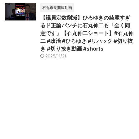
石丸市長関連動画
【議員定数削減】ひろゆきの綺麗すぎ
るド正論パンチに石丸伸二も「全く同
意です」【石丸伸二ショート】#石丸伸
二 #政治 #ひろゆき #リハック #切り抜
き #切り抜き動画 #shorts
2025/11/21