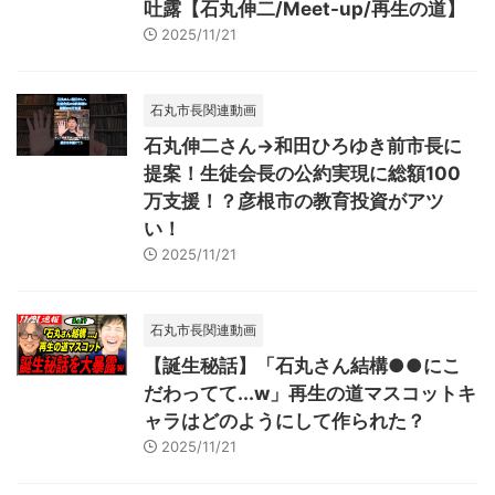
吐露【石丸伸二/Meet-up/再生の道】
2025/11/21
石丸市長関連動画
石丸伸二さん→和田ひろゆき前市長に
提案！生徒会長の公約実現に総額100
万支援！？彦根市の教育投資がアツ
い！
2025/11/21
石丸市長関連動画
【誕生秘話】「石丸さん結構●●にこ
だわってて...w」再生の道マスコットキ
ャラはどのようにして作られた？
2025/11/21