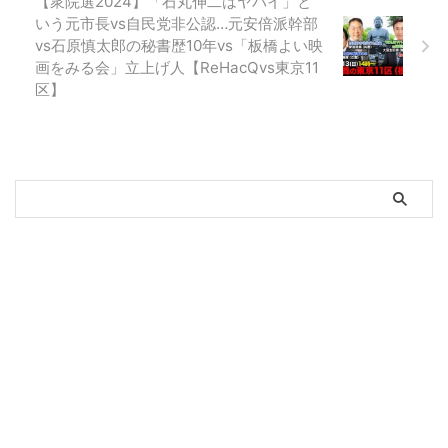
【衆院選2024】「石丸伸二はヤバイ」と
いう元市長vs自民党非公認…元安倍派幹部
vs石原慎太郎の秘書歴10年vs「板橋よい映
画をみる会」立上げ人【ReHacQvs東京11
区】