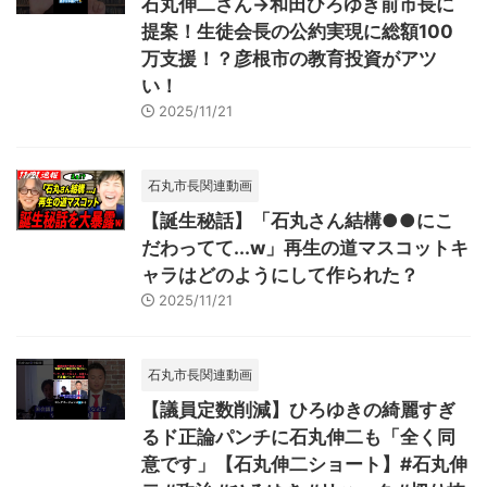
石丸伸二さん→和田ひろゆき前市長に
提案！生徒会長の公約実現に総額100
万支援！？彦根市の教育投資がアツ
い！
2025/11/21
石丸市長関連動画
【誕生秘話】「石丸さん結構●●にこ
だわってて...w」再生の道マスコットキ
ャラはどのようにして作られた？
2025/11/21
石丸市長関連動画
【議員定数削減】ひろゆきの綺麗すぎ
るド正論パンチに石丸伸二も「全く同
意です」【石丸伸二ショート】#石丸伸