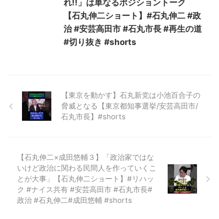
れ!!」は単なるポジショントーク
【石丸伸二ショート】#石丸伸二 #政
治 #安芸高田市 #石丸市長 #再生の道
#切り抜き #shorts
【東京を動かす】石丸新党は小池百合子の
脅威となる【東京都知事選挙/安芸高田市/
石丸市長】#shorts
【石丸伸二×成田悠輔３】「政治家ではな
いけど政治に関わる民間人を作っていくこ
とが大事」【石丸伸二ショート】#リハッ
ク #ナイス共有 #安芸高田市 #石丸市長#
政治 #石丸伸二#成田悠輔 #shorts