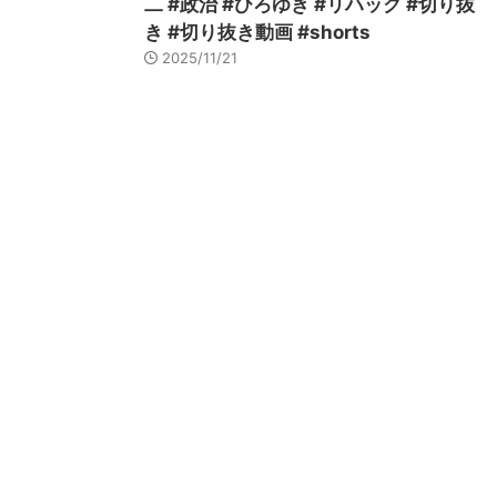
二 #政治 #ひろゆき #リハック #切り抜
き #切り抜き動画 #shorts
2025/11/21