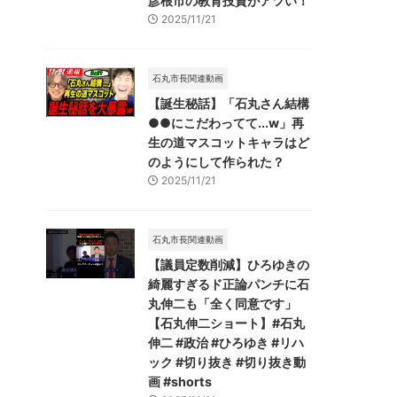
彦根市の教育投資がアツい！
2025/11/21
石丸市長関連動画
【誕生秘話】「石丸さん結構
●●にこだわってて...w」再
生の道マスコットキャラはど
のようにして作られた？
2025/11/21
石丸市長関連動画
【議員定数削減】ひろゆきの
綺麗すぎるド正論パンチに石
丸伸二も「全く同意です」
【石丸伸二ショート】#石丸
伸二 #政治 #ひろゆき #リハ
ック #切り抜き #切り抜き動
画 #shorts