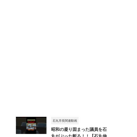
石丸市長関連動画
昭和の凝り固まった議員を石
丸がぶった斬る！！【石丸伸