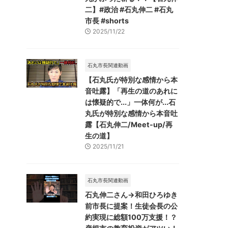
二】#政治 #石丸伸二 #石丸
市長 #shorts
2025/11/22
石丸市長関連動画
【石丸氏が特別な感情から本
音吐露】「再生の道のあれに
は懐疑的で...」一体何が...石
丸氏が特別な感情から本音吐
露【石丸伸二/Meet-up/再
生の道】
2025/11/21
石丸市長関連動画
石丸伸二さん→和田ひろゆき
前市長に提案！生徒会長の公
約実現に総額100万支援！？