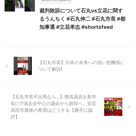
裁判敗訴について石丸vs立花に関す
るうんちく #石丸伸二 #石丸市長 #都
知事選 #立花孝志 #shortsfeed
【石丸市長】日本の未来への強い危機感に
ついて解説❗
【石丸市長不出馬なら…】熊高議員を新市
長に!?清志会中心の議会から脱却へ。安芸
高田市最後の希望はどうする【勝手に論
評】