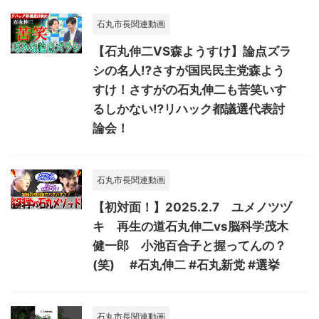
石丸市長関連動画
【石丸伸二VS森ようすけ】論点ズラ
シの名人⁉さすが国民民主党森よう
すけ！さすがの石丸伸二も苦笑いす
るしかない⁉リハック都議選代表討
論会！
石丸市長関連動画
【初対面！】2025.2.7 ユメノツヅ
キ 再生の道石丸伸二vs脳科学茂木
健一郎 小池百合子と握ってんの？
(笑) #石丸伸二 #石丸新党 #選挙
石丸市長関連動画