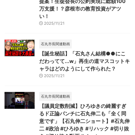
提案！生徒会長の公約実現に総額100
万支援！？彦根市の教育投資がアツ
い！
2025/11/21
石丸市長関連動画
【誕生秘話】「石丸さん結構●●にこ
だわってて...w」再生の道マスコットキ
ャラはどのようにして作られた？
2025/11/21
石丸市長関連動画
【議員定数削減】ひろゆきの綺麗すぎ
るド正論パンチに石丸伸二も「全く同
意です」【石丸伸二ショート】#石丸伸
二 #政治 #ひろゆき #リハック #切り抜