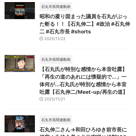
石丸市長関連動画
昭和の凝り固まった議員を石丸がぶっ
た斬る！！【石丸伸二】#政治 #石丸伸
二 #石丸市長 #shorts
2025/11/22
石丸市長関連動画
【石丸氏が特別な感情から本音吐露】
「再生の道のあれには懐疑的で...」一
体何が...石丸氏が特別な感情から本音
吐露【石丸伸二/Meet-up/再生の道】
2025/11/21
石丸市長関連動画
石丸伸二さん→和田ひろゆき前市長に