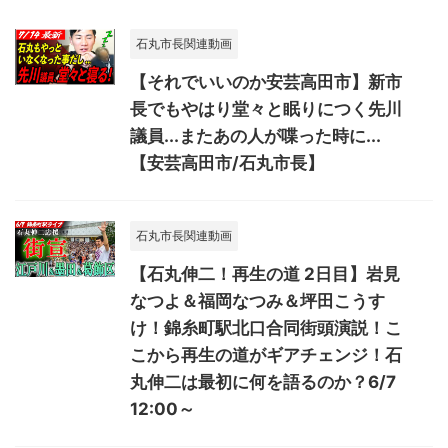
石丸市長関連動画
【それでいいのか安芸高田市】新市
長でもやはり堂々と眠りにつく先川
議員...またあの人が喋った時に...
【安芸高田市/石丸市長】
石丸市長関連動画
【石丸伸二！再生の道 2日目】岩見
なつよ＆福岡なつみ＆坪田こうす
け！錦糸町駅北口合同街頭演説！こ
こから再生の道がギアチェンジ！石
丸伸二は最初に何を語るのか？6/7
12:00～