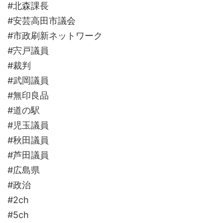
#北森課長
#安芸高田市議会
#市政刷新ネットワーク
#宍戸議員
#裁判
#武岡議員
#無印良品
#道の駅
#児玉議員
#秋田議員
#芦田議員
#広島県
#政治
#2ch
#5ch