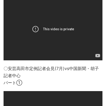
〇安芸高田市定例記者会見(7月)vs中国新聞・胡子
記者中心
パート①