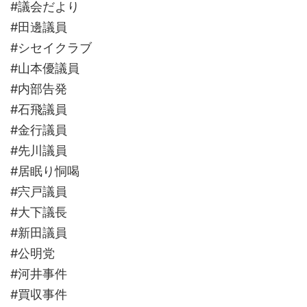
#議会だより
#田邊議員
#シセイクラブ
#山本優議員
#内部告発
#石飛議員
#金行議員
#先川議員
#居眠り恫喝
#宍戸議員
#大下議長
#新田議員
#公明党
#河井事件
#買収事件