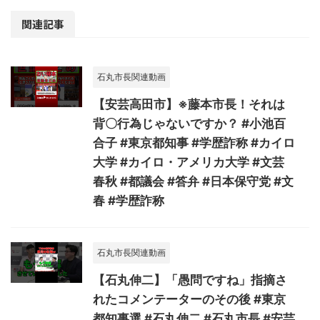
関連記事
石丸市長関連動画
【安芸高田市】※藤本市長！それは
背〇行為じゃないですか？ #小池百
合子 #東京都知事 #学歴詐称 #カイロ
大学 #カイロ・アメリカ大学 #文芸
春秋 #都議会 #答弁 #日本保守党 #文
春 #学歴詐称
石丸市長関連動画
【石丸伸二】「愚問ですね」指摘さ
れたコメンテーターのその後 #東京
都知事選 #石丸伸二 #石丸市長 #安芸