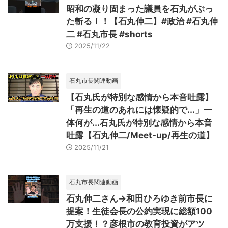
昭和の凝り固まった議員を石丸がぶっ
た斬る！！【石丸伸二】#政治 #石丸伸
二 #石丸市長 #shorts
2025/11/22
石丸市長関連動画
【石丸氏が特別な感情から本音吐露】
「再生の道のあれには懐疑的で...」一
体何が...石丸氏が特別な感情から本音
吐露【石丸伸二/Meet-up/再生の道】
2025/11/21
石丸市長関連動画
石丸伸二さん→和田ひろゆき前市長に
提案！生徒会長の公約実現に総額100
万支援！？彦根市の教育投資がアツ