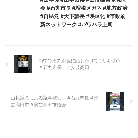
会 #石丸市長 #増税メガネ #地方政治
#自民党 #大下議長 #映画化 #市政刷
新ネットワーク #パワハラ上司
街中で石丸市長に話しかけてもいいの？
＃石丸市長 ＃安芸高田
山根議長による議事整理 #石丸市長 #安
芸高田市 #安芸高田市議会