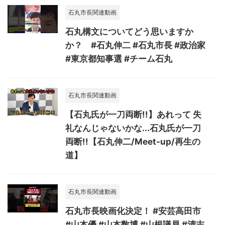
石丸市長関連動画
石丸構文についてどう思いますか
か？ #石丸伸二 #石丸市長 #政治家
#東京都知事選 #チーム石丸
石丸市長関連動画
【石丸氏が一刀両断!!】あれって 失
礼なんじゃないかな...石丸氏が一刀
両断!!【石丸伸二/Meet-up/再生の
道】
石丸市長関連動画
石丸市長映画化決定！ #安芸高田市
#山本優 #山本数博 #山根議員 #清志