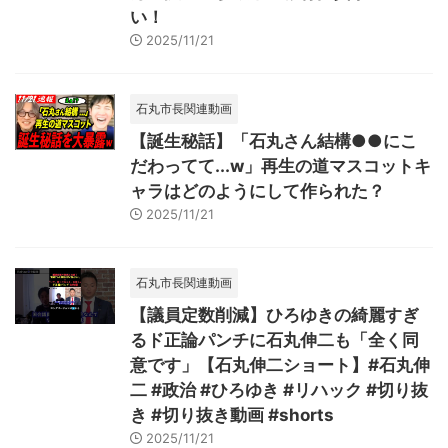
い！
2025/11/21
石丸市長関連動画
【誕生秘話】「石丸さん結構●●にこ
だわってて...w」再生の道マスコットキ
ャラはどのようにして作られた？
2025/11/21
石丸市長関連動画
【議員定数削減】ひろゆきの綺麗すぎ
るド正論パンチに石丸伸二も「全く同
意です」【石丸伸二ショート】#石丸伸
二 #政治 #ひろゆき #リハック #切り抜
き #切り抜き動画 #shorts
2025/11/21