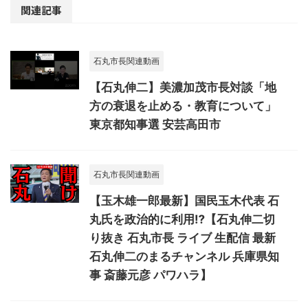
関連記事
石丸市長関連動画
【石丸伸二】美濃加茂市長対談「地
方の衰退を止める・教育について」
東京都知事選 安芸高田市
石丸市長関連動画
【玉木雄一郎最新】国民玉木代表 石
丸氏を政治的に利用⁉【石丸伸二切
り抜き 石丸市長 ライブ 生配信 最新
石丸伸二のまるチャンネル 兵庫県知
事 斎藤元彦 パワハラ】