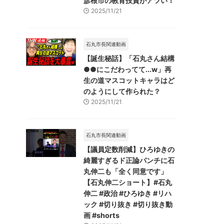
彦根市の教育投資がアツい！
2025/11/21
石丸市長関連動画
【誕生秘話】「石丸さん結構
●●にこだわってて...w」再
生の道マスコットキャラはど
のようにして作られた？
2025/11/21
石丸市長関連動画
【議員定数削減】ひろゆきの
綺麗すぎるド正論パンチに石
丸伸二も「全く同意です」
【石丸伸二ショート】#石丸
伸二 #政治 #ひろゆき #リハ
ック #切り抜き #切り抜き動
画 #shorts