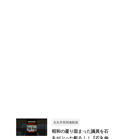
石丸市長関連動画
昭和の凝り固まった議員を石
丸がぶった斬る！！【石丸伸