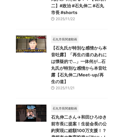
二】#政治 #石丸伸二 #石丸
市長 #shorts
2025/11/22
石丸市長関連動画
【石丸氏が特別な感情から本
音吐露】「再生の道のあれに
は懐疑的で...」一体何が...石
丸氏が特別な感情から本音吐
露【石丸伸二/Meet-up/再
生の道】
2025/11/21
石丸市長関連動画
石丸伸二さん→和田ひろゆき
前市長に提案！生徒会長の公
約実現に総額100万支援！？